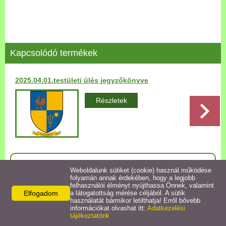
Települési Arculati
Kézikönyv
Hírek
Kapcsolódó termékek
Bezerédj Amália Óvoda
2025.04.01.testületi ülés jegyzőkönyve
Önkormányzati konyha
Részletek
Egyéb intézmények
Egyéb szolgáltatások
Vissza az előző oldalra!
Weboldalunk sütiket (cookie) használ működése
folyamán annak érdekében, hogy a legjobb
Egészségügyi ellátás
felhasználói élményt nyújthassa Önnek, valamint
Elfogadom
a látogatottság mérése céljából. A sütik
használatát bármikor letilthatja! Erről bővebb
Uraiújfalu Sportegyesület
információkat olvashat itt:
Adatkezelési
Elérhetőségek
tájékoztatónk