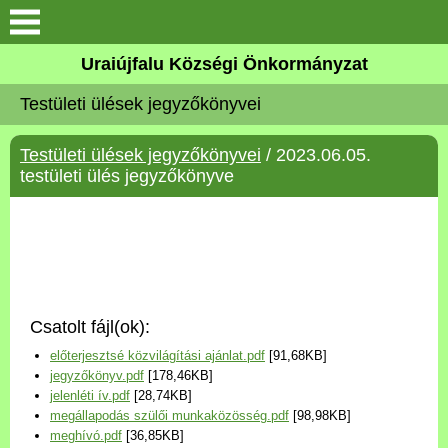
Köszöntő
Uraiújfalu Községi Önkormányzat
Testületi ülések jegyzőkönyvei
Elérhetőségek
Testületi ülések jegyzőkönyvei
/ 2023.06.05.
Uraiújfalu
testületi ülés jegyzőkönyve
Önkormányzat
Közös Önkormányzati
Hivatal
Csatolt fájl(ok):
Választási információk
előterjesztsé közvilágítási ajánlat.pdf
[91,68KB]
jegyzőkönyv.pdf
[178,46KB]
Versenyképes Járások
jelenléti ív.pdf
[28,74KB]
Program
megállapodás szülői munkaközösség.pdf
[98,98KB]
meghívó.pdf
[36,85KB]