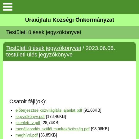
Köszöntő
Uraiújfalu Községi Önkormányzat
Testületi ülések jegyzőkönyvei
Elérhetőségek
Testületi ülések jegyzőkönyvei
/ 2023.06.05.
Uraiújfalu
testületi ülés jegyzőkönyve
Önkormányzat
Közös Önkormányzati
Hivatal
Csatolt fájl(ok):
Választási információk
előterjesztsé közvilágítási ajánlat.pdf
[91,68KB]
jegyzőkönyv.pdf
[178,46KB]
Versenyképes Járások
jelenléti ív.pdf
[28,74KB]
Program
megállapodás szülői munkaközösség.pdf
[98,98KB]
meghívó.pdf
[36,85KB]