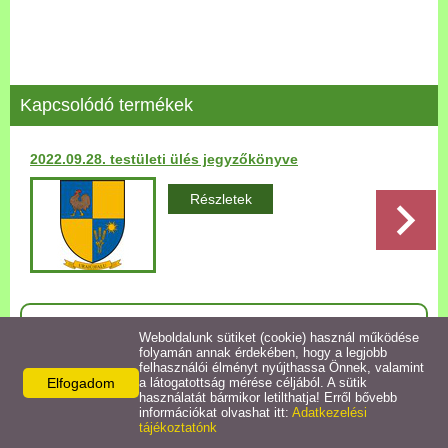
Települési Arculati
Kézikönyv
Hírek
Kapcsolódó termékek
Bezerédj Amália Óvoda
2022.09.28. testületi ülés jegyzőkönyve
Önkormányzati konyha
Részletek
Egyéb intézmények
Egyéb szolgáltatások
Vissza az előző oldalra!
Weboldalunk sütiket (cookie) használ működése
folyamán annak érdekében, hogy a legjobb
Egészségügyi ellátás
felhasználói élményt nyújthassa Önnek, valamint
Elfogadom
a látogatottság mérése céljából. A sütik
használatát bármikor letilthatja! Erről bővebb
Uraiújfalu Sportegyesület
információkat olvashat itt:
Adatkezelési
Elérhetőségek
tájékoztatónk