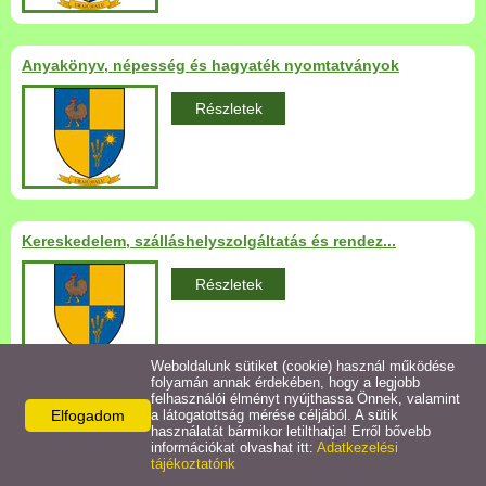
Települési Arculati
Kézikönyv
Anyakönyv, népesség és hagyaték nyomtatványok
Hírek
Részletek
Bezerédj Amália Óvoda
Önkormányzati konyha
Kereskedelem, szálláshelyszolgáltatás és rendez...
Egyéb intézmények
Részletek
Egyéb szolgáltatások
Weboldalunk sütiket (cookie) használ működése
folyamán annak érdekében, hogy a legjobb
Egészségügyi ellátás
felhasználói élményt nyújthassa Önnek, valamint
Elfogadom
a látogatottság mérése céljából. A sütik
Általános igazgatás nyomtatványok
használatát bármikor letilthatja! Erről bővebb
Uraiújfalu Sportegyesület
információkat olvashat itt:
Adatkezelési
Részletek
tájékoztatónk