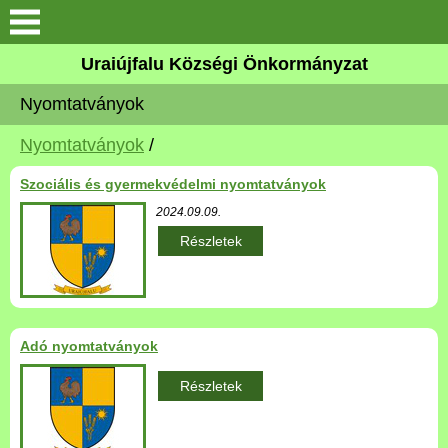
Köszöntő
Uraiújfalu Községi Önkormányzat
Nyomtatványok
Elérhetőségek
Nyomtatványok
/
Uraiújfalu
Szociális és gyermekvédelmi nyomtatványok
Önkormányzat
2024.09.09.
Részletek
Közös Önkormányzati
Hivatal
Választási információk
Adó nyomtatványok
Részletek
Versenyképes Járások
Program