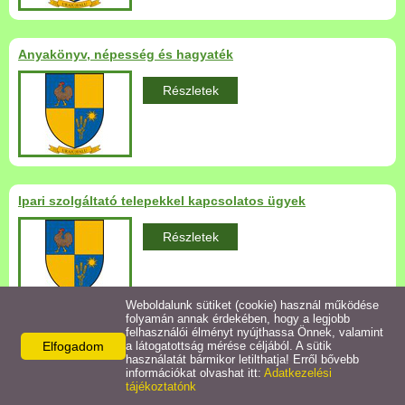
Települési Arculati
Kézikönyv
Anyakönyv, népesség és hagyaték
Hírek
Részletek
Bezerédj Amália Óvoda
Önkormányzati konyha
Ipari szolgáltató telepekkel kapcsolatos ügyek
Egyéb intézmények
Részletek
Egyéb szolgáltatások
Weboldalunk sütiket (cookie) használ működése
folyamán annak érdekében, hogy a legjobb
Egészségügyi ellátás
felhasználói élményt nyújthassa Önnek, valamint
Elfogadom
a látogatottság mérése céljából. A sütik
Kereskedelem, szálláshelyszolgáltatás és rendez...
használatát bármikor letilthatja! Erről bővebb
Uraiújfalu Sportegyesület
információkat olvashat itt:
Adatkezelési
Részletek
tájékoztatónk