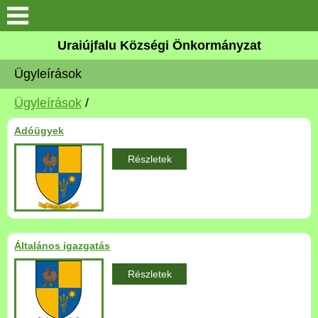
Köszöntő
Uraiújfalu Községi Önkormányzat
Ügyleírások
Elérhetőségek
Ügyleírások
/
Uraiújfalu
Adóügyek
Önkormányzat
Részletek
Közös Önkormányzati
Hivatal
Választási információk
Általános igazgatás
Részletek
Versenyképes Járások
Program