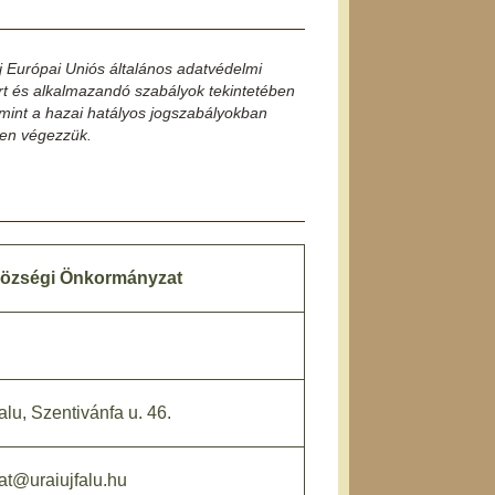
 Európai Uniós általános adatvédelmi
rt és alkalmazandó szabályok tekintetében
amint a hazai hatályos jogszabályokban
en végezzük.
 Községi Önkormányzat
alu, Szentivánfa u. 46.
t@uraiujfalu.hu