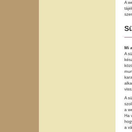
A we
táj
szer
Sü
Mi 
A sü
kés
köz
mun
kara
alk
vis
A sü
szol
a we
Ha v
hogy
a vá