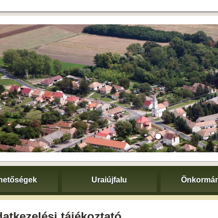
hetőségek
Uraiújfalu
Önkormán
atkezelési tájékoztató