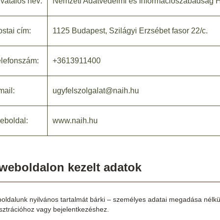
vatalos név:
Nemzeti Adatvédelmi és Információszabadság 
stai cím:
1125 Budapest, Szilágyi Erzsébet fasor 22/c.
elefonszám:
+3613911400
ail:
ugyfelszolgalat@naih.hu
eboldal:
www.naih.hu
weboldalon kezelt adatok
oldalunk nyilvános tartalmát bárki – személyes adatai megadása nélkül
isztrációhoz vagy bejelentkezéshez.