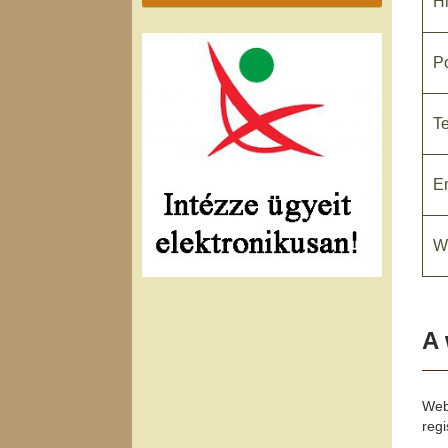
Hi
Po
T
Em
W
A 
Web
reg