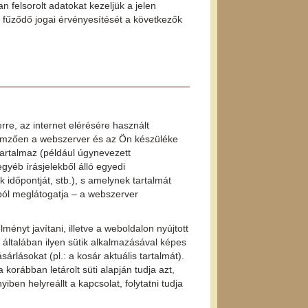
felsorolt adatokat kezeljük a jelen
 fűződő jogai érvényesítését a következők
rre, az internet elérésére használt
llemzően a webszerver és az Ön készüléke
artalmaz (például úgynevezett
yéb írásjelekből álló egyedi
 időpontját, stb.), s amelynek tartalmát
ól meglátogatja – a webszerver
ményt javítani, illetve a weboldalon nyújtott
általában ilyen sütik alkalmazásával képes
lásokat (pl.: a kosár aktuális tartalmát).
orábban letárolt süti alapján tudja azt,
ben helyreállt a kapcsolat, folytatni tudja