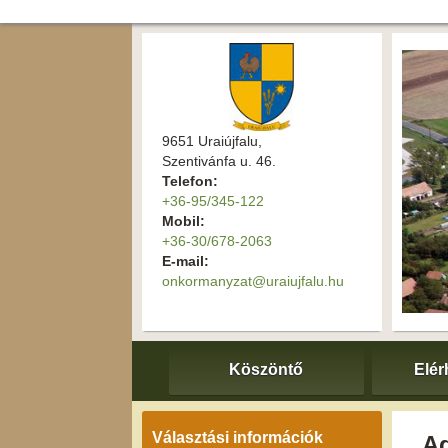
9651 Uraiújfalu,
Szentivánfa u. 46.
Telefon:
+36-95/345-122
Mobil:
+36-30/678-2063
E-mail:
onkormanyzat@uraiujfalu.hu
Köszöntő
Elér
Választási információk
Ad