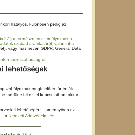
nkori hatályos, különösen pedig az
lis 27.) a természetes személyeknek a
 adatok szabad áramlásáról, valamint a
elet), vagy más néven GDPR: General Data
s információszabadságról.
si lehetőségek
jogszabályoknak megfelelően történjék.
e merülne fel ezzel kapcsolatban, akkor
orvoslati lehetőségért – amennyiben az
t – a
Nemzeti Adatvédelmi és