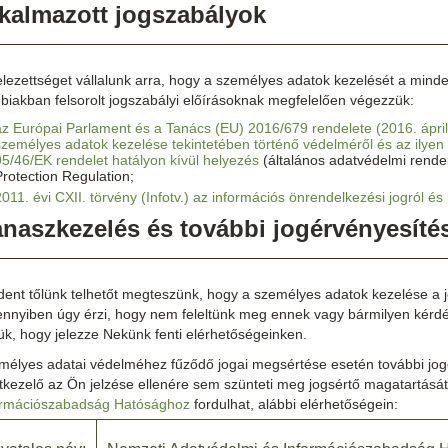
kalmazott jogszabályok
lezettséget vállalunk arra, hogy a személyes adatok kezelését a minde
biakban felsorolt jogszabályi előírásoknak megfelelően végezzük:
az Európai Parlament és a Tanács (EU) 2016/679 rendelete (2016. ápri
személyes adatok kezelése tekintetében történő védelméről és az ilyen
95/46/EK rendelet hatályon kívül helyezés
(általános adatvédelmi rend
Protection Regulation;
2011. évi CXII. törvény (Infotv.) az információs önrendelkezési jogról é
naszkezelés és további jogérvényesíté
dent tőlünk telhetőt megteszünk, hogy a személyes adatok kezelése a 
nnyiben úgy érzi, hogy nem feleltünk meg ennek vagy bármilyen kérdés
ük, hogy jelezze Nekünk fenti elérhetőségeinken.
mélyes adatai védelméhez fűződő jogai megsértése esetén további jog
tkezelő az Ön jelzése ellenére sem szünteti meg jogsértő magatartásá
ormációszabadság Hatósághoz
fordulhat, alábbi elérhetőségein: