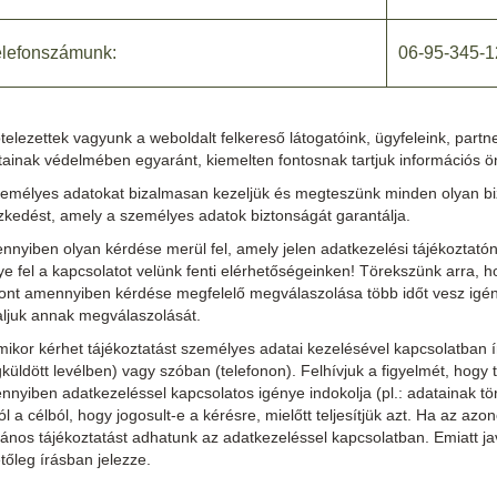
elefonszámunk:
06-95-345-1
telezettek vagyunk a weboldalt felkereső látogatóink, ügyfeleink, part
ainak védelmében egyaránt, kiemelten fontosnak tartjuk információs önr
zemélyes adatokat bizalmasan kezeljük és megteszünk minden olyan biz
zkedést, amely a személyes adatok biztonságát garantálja.
nnyiben olyan kérdése merül fel, amely jelen adatkezelési tájékoztató
e fel a kapcsolatot velünk fenti elérhetőségeinken! Törekszünk arra,
zont amennyiben kérdése megfelelő megválaszolása több időt vesz igén
aljuk annak megválaszolását.
ikor kérhet tájékoztatást személyes adatai kezelésével kapcsolatban í
üldött levélben) vagy szóban (telefonon). Felhívjuk a figyelmét, hogy
nyiben adatkezeléssel kapcsolatos igénye indokolja (pl.: adatainak tör
l a célból, hogy jogosult-e a kérésre, mielőtt teljesítjük azt. Ha az az
lános tájékoztatást adhatunk az adatkezeléssel kapcsolatban. Emiatt j
tőleg írásban jelezze.