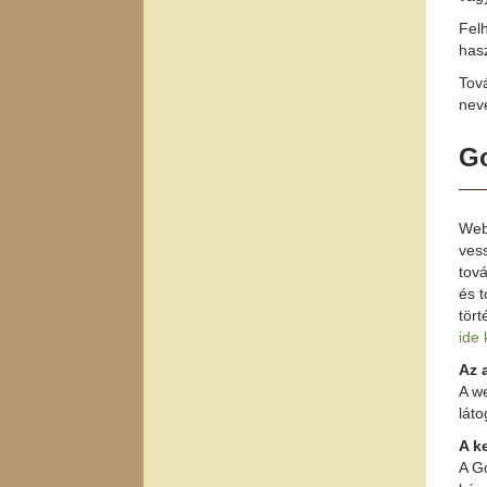
Felh
has
Tová
nevé
Go
Webo
vess
tová
és 
tört
ide 
Az 
A w
lát
A k
A Go