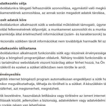
adatkezelés célja
boldalunkra látogató felhasználók azonosítása, egymástól való megkülö
kamenetének azonosítása, az annak során megadott adatok tárolása,
ezelt adatok köre
eboldalunkon alkalmazott sütik a weboldal működését támogató, úgyneve
oldal felkeresésének időpontját, a munkamenet azonosítót és a munk
gramkódja által értelmezhető információkat (szám- és karaktersorok) t
nkcionális sütikben tárolt információkat nem továbbítjuk harmadik fél s
adatkezelés időtartama
boldalunkon alkalmazott funkcionális sütik egy részének érvényessége l
árja a böngésző programjában oldalunk. Néhány további funkcionális sü
k tartalmához weboldalunk viszont kizárólag akkor férhet hozzá, ha Ön 
ülékről és ezeket a sütiket időközben nem törölte le arról.
érvényesítés
gtöbb internet böngésző program automatikusan engedélyezi a sütik has
ikor megváltoztathatja, tilthatja és törölheti is a sütiket. A készülékén 
záférhet, azt megismerheti, megnézheti.
tik kezelésére, használatuk letiltására vagy törlésére az ismert inter
lításaik között, jellemzően a biztonság, adatvédelem vagy adatvédelmi
y cookie néven van lehetősége.