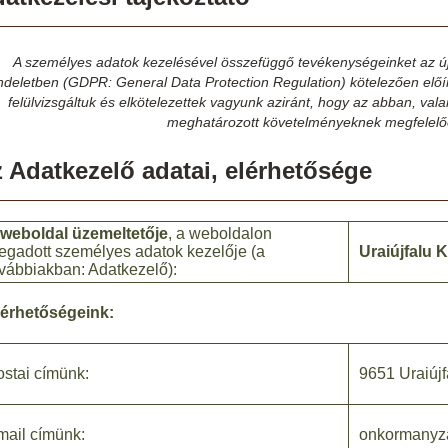
A személyes adatok kezelésével összefüggő tevékenységeinket az új
ndeletben (GDPR: General Data Protection Regulation) kötelezően előí
felülvizsgáltuk és elkötelezettek vagyunk aziránt, hogy az abban, val
meghatározott követelményeknek megfelelő
 Adatkezelő adatai, elérhetősége
 weboldal üzemeltetője
, a weboldalon
egadott személyes adatok kezelője (a
Uraiújfalu
vábbiakban: Adatkezelő):
lérhetőségeink:
stai címünk:
9651 Uraiújf
mail címünk:
onkormanyza