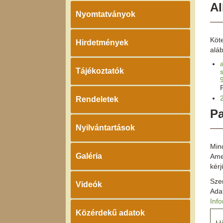
Al
Nyomtatványok
Köte
Hirdetmények
aláb
Tájékoztatók
Rendeletek
Pa
Nyilvántartások
Min
Galéria
Ame
kérj
Sze
Videók
Ada
Inf
Közérdekű adatok