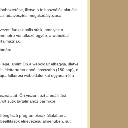
nböztetése, illetve a felhasználók aktuális
 az adatvesztés megakadályozása.
zett funkcionális sütik, amelyek a
amenetre vonatkozó egyéb, a weboldal
artalmaznak.
zámára.
ejár, amint Ön a weboldalt elhagyja, illetve
ti élettartama ennél hosszabb (180 nap), e
újra felkeresi weboldalunkat ugyanarról a
ználatát. Ön viszont ezt a beállítást
tárolt sütik tartalmához bármikor
net böngésző programoknak általában a
 beállítások elnevezésű almenüben, süti