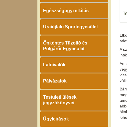
Egészségügyi ellátás
T
Uraiújfalu Sportegyesület
Elkö
adat
Önkéntes Tűzoltó és
Polgárőr Egyesület
A s
inté
Ame
Látnivalók
vegy
vis
váll
Pályázatok
Bárm
megk
Testületi ülések
amen
jegyzőkönyvei
abbó
álta
lehe
Ügyleírások