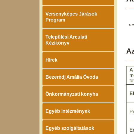
Versenyképes Járások
Program
re
Települési Arculati
Kézikönyv
Az
Hírek
A
m
Bezerédj Amália Óvoda
to
E
Önkormányzati konyha
Egyéb intézmények
Po
Egyéb szolgáltatások
E