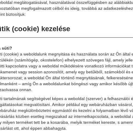
boldal meglátogatásával, használatával összefüggésben az alábbiakban 
ékoztatóban megfogalmazott célból és ideig, továbbá az adatkezeléshez
int biztosítjuk:
tik (cookie) kezelése
a süti?
ti (cookie) a weboldalunk megnyitása és használata során az Ön által e
zülékén (számítógép, okostelefon) elhelyezett szöveges fájl, amely je
ötti kapcsolatra vagy a weboldal működésére vonatkozó információkat t
kamenet vagy session azonosítót, amely egy betűkből, számokból és eg
ktersorozat; a weboldal Ön által történő megnyitásának, felkeresésének
almanként – amíg Ön a weboldalunkat böngészi vagy amikor később újb
szaolvassa onnan.
ti tartalmának segítségével képes a weboldal (szerver) a felhasználói él
gáltatásokat megvalósítani. Amikor például egy webáruházban vásárol, 
báruház megkülönböztetni egymástól és kezelni a folyamatban lévő vásár
ásárlás közben esetleg megszakad az internetkapcsolata, a weboldal a k
 milyen terméket tett be a kosarába, melyik terméket kereste, s amennyi
sárlást ott, ahol éppen abbahagyta.