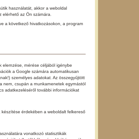
sütik használatát, akkor a weboldal
sz elérhető az Ön számára.
etve a következő hivatkozásokon, a program
ek elemzése, mérése céljából igénybe
formációk a Google számára automatikusan
tnak!) személyes adatokat. Az összegyűjtött
sára nem, csupán a munkamenetek egymástól
cs adatkezeléséről további információkat
k készítése érdekében a weboldalt felkereső
asználatára vonatkozó statisztikák