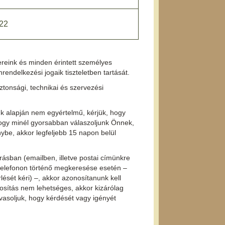
22
nereink és minden érintett személyes
endelkezési jogaik tiszteletben tartását.
tonsági, technikai és szervezési
nk alapján nem egyértelmű, kérjük, hogy
 hogy minél gyorsabban válaszoljunk Önnek,
ybe, akkor legfeljebb 15 napon belül
rásban (emailben, illetve postai címünkre
 telefonon történő megkeresése esetén –
lését kéri) –, akkor azonosítanunk kell
onosítás nem lehetséges, akkor kizárólag
avasoljuk, hogy kérdését vagy igényét