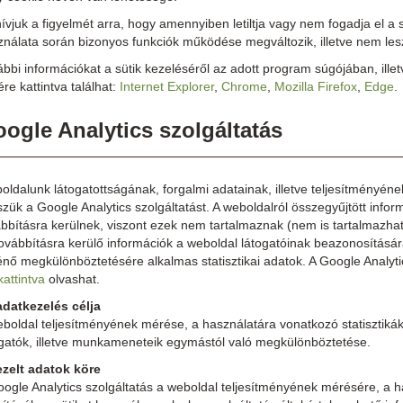
ívjuk a figyelmét arra, hogy amennyiben letiltja vagy nem fogadja el a 
ználata során bizonyos funkciók működése megváltozik, illetve nem le
bbi információkat a sütik kezeléséről az adott program súgójában, ill
re kattintva találhat:
Internet Explorer
,
Chrome
,
Mozilla Firefox
,
Edge
.
ogle Analytics szolgáltatás
ldalunk látogatottságának, forgalmi adatainak, illetve teljesítményén
zük a Google Analytics szolgáltatást. A weboldalról összegyűjtött in
bbításra kerülnek, viszont ezek nem tartalmaznak (nem is tartalmazha
továbbításra kerülő információk a weboldal látogatóinak beazonosítá
énő megkülönböztetésére alkalmas statisztikai adatok. A Google Analyti
kattintva
olvashat.
adatkezelés célja
eboldal teljesítményének mérése, a használatára vonatkozó statisztiká
ogatók, illetve munkameneteik egymástól való megkülönböztetése.
ezelt adatok köre
ogle Analytics szolgáltatás a weboldal teljesítményének mérésére, a h