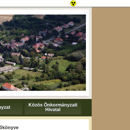
Közös Önkormányzati
yzat
Hivatal
yzőkönyve