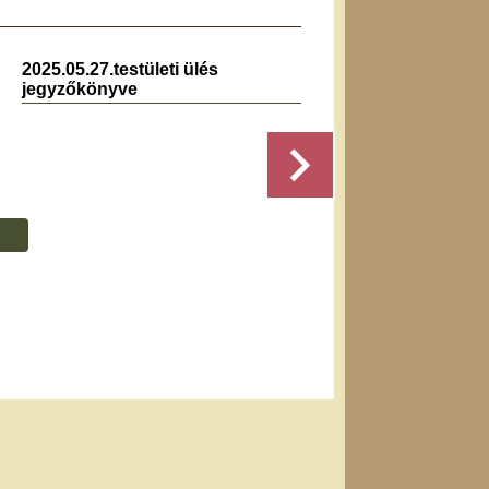
2025.05.27.testületi ülés
2019.0
jegyzőkönyve
jegyz
Részletek