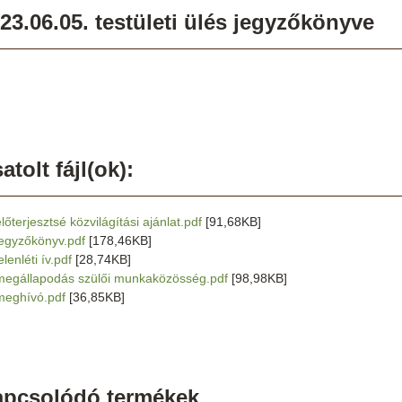
23.06.05. testületi ülés jegyzőkönyve
atolt fájl(ok):
lőterjesztsé közvilágítási ajánlat.pdf
[91,68KB]
jegyzőkönyv.pdf
[178,46KB]
elenléti ív.pdf
[28,74KB]
megállapodás szülői munkaközösség.pdf
[98,98KB]
meghívó.pdf
[36,85KB]
apcsolódó termékek