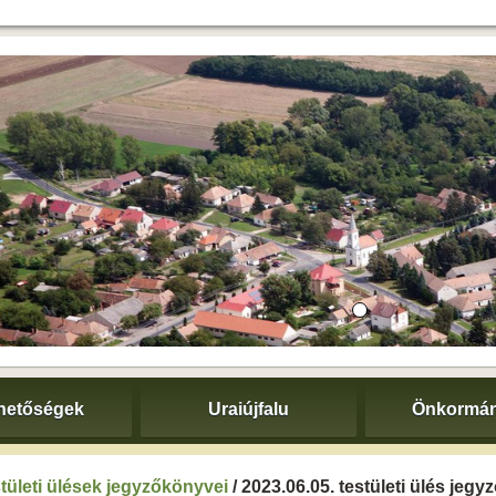
hetőségek
Uraiújfalu
Önkormán
tületi ülések jegyzőkönyvei
/ 2023.06.05. testületi ülés jeg