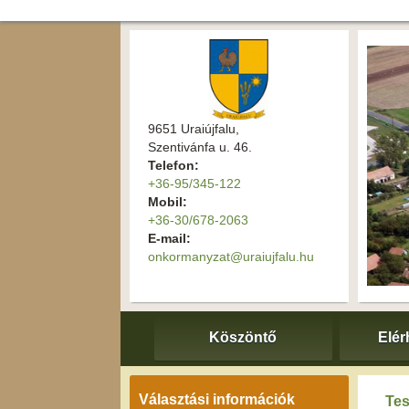
9651 Uraiújfalu,
Szentivánfa u. 46.
Telefon:
+36-95/345-122
Mobil:
+36-30/678-2063
E-mail:
onkormanyzat@uraiujfalu.hu
Köszöntő
Elér
Választási információk
Tes