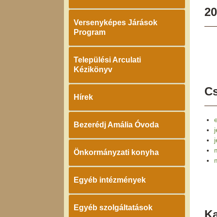
20
Versenyképes Járások
Program
Települési Arculati
Kézikönyv
Cs
Hírek
e
Bezerédj Amália Óvoda
j
Önkormányzati konyha
Egyéb intézmények
Egyéb szolgáltatások
K