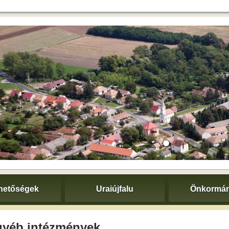
hetőségek
Uraiújfalu
Önkormán
gyéb intézmények