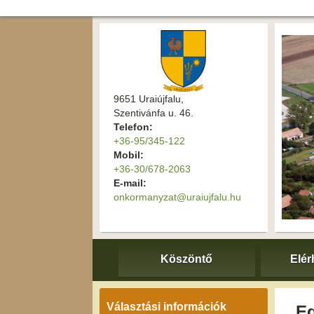
9651 Uraiújfalu,
Szentivánfa u. 46.
Telefon:
+36-95/345-122
Mobil:
+36-30/678-2063
E-mail:
onkormanyzat@uraiujfalu.hu
Köszöntő
Elér
Választási információk
E