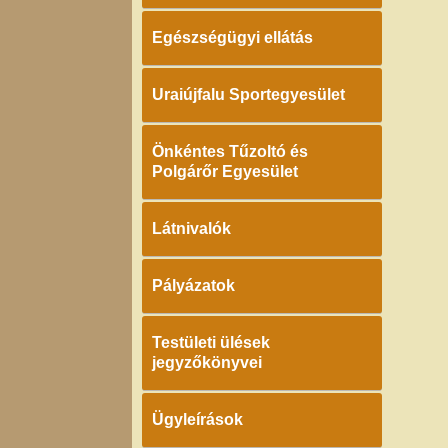
Egészségügyi ellátás
Uraiújfalu Sportegyesület
Önkéntes Tűzoltó és
Polgárőr Egyesület
Látnivalók
Pályázatok
Testületi ülések
jegyzőkönyvei
Ügyleírások