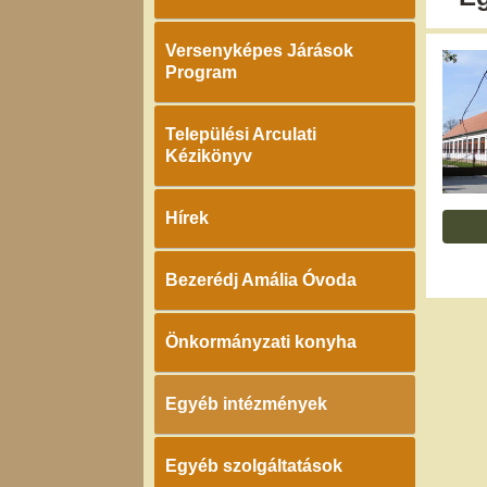
Versenyképes Járások
Program
Települési Arculati
Kézikönyv
Hírek
Bezerédj Amália Óvoda
Önkormányzati konyha
Egyéb intézmények
Egyéb szolgáltatások