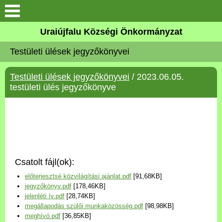
Köszöntő
Uraiújfalu Községi Önkormányzat
Testületi ülések jegyzőkönyvei
Elérhetőségek
Testületi ülések jegyzőkönyvei
/ 2023.06.05.
Uraiújfalu
testületi ülés jegyzőkönyve
Önkormányzat
Közös Önkormányzati
Hivatal
Csatolt fájl(ok):
Választási információk
előterjesztsé közvilágítási ajánlat.pdf
[91,68KB]
jegyzőkönyv.pdf
[178,46KB]
Versenyképes Járások
jelenléti ív.pdf
[28,74KB]
Program
megállapodás szülői munkaközösség.pdf
[98,98KB]
meghívó.pdf
[36,85KB]