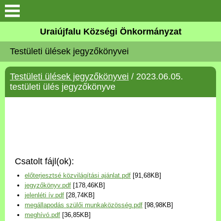
Köszöntő
Uraiújfalu Községi Önkormányzat
Testületi ülések jegyzőkönyvei
Elérhetőségek
Testületi ülések jegyzőkönyvei
/ 2023.06.05.
Uraiújfalu
testületi ülés jegyzőkönyve
Önkormányzat
Közös Önkormányzati
Hivatal
Csatolt fájl(ok):
Választási információk
előterjesztsé közvilágítási ajánlat.pdf
[91,68KB]
jegyzőkönyv.pdf
[178,46KB]
Versenyképes Járások
jelenléti ív.pdf
[28,74KB]
Program
megállapodás szülői munkaközösség.pdf
[98,98KB]
meghívó.pdf
[36,85KB]