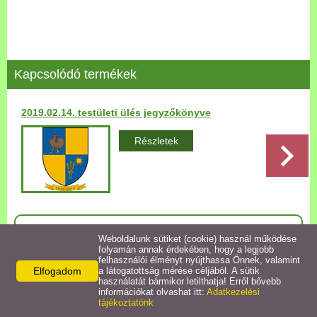
Települési Arculati
Kézikönyv
Hírek
Kapcsolódó termékek
Bezerédj Amália Óvoda
2019.02.14. testületi ülés jegyzőkönyve
Önkormányzati konyha
Részletek
Egyéb intézmények
Egyéb szolgáltatások
Vissza az előző oldalra!
Weboldalunk sütiket (cookie) használ működése
folyamán annak érdekében, hogy a legjobb
Egészségügyi ellátás
felhasználói élményt nyújthassa Önnek, valamint
Elfogadom
a látogatottság mérése céljából. A sütik
használatát bármikor letilthatja! Erről bővebb
Uraiújfalu Sportegyesület
információkat olvashat itt:
Adatkezelési
Elérhetőségek
tájékoztatónk