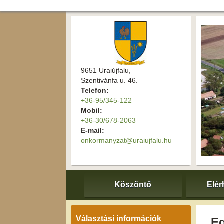
9651 Uraiújfalu,
Szentivánfa u. 46.
Telefon:
+36-95/345-122
Mobil:
+36-30/678-2063
E-mail:
onkormanyzat@uraiujfalu.hu
Köszöntő
Elér
Választási információk
Eg