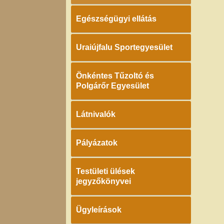
Egészségügyi ellátás
Uraiújfalu Sportegyesület
Önkéntes Tűzoltó és
Polgárőr Egyesület
Látnivalók
Pályázatok
Testületi ülések
jegyzőkönyvei
Ügyleírások