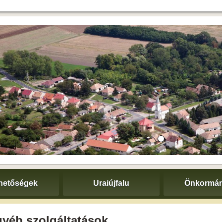
hetőségek
Uraiújfalu
Önkormán
yéb szolgáltatások