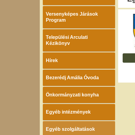
Versenyképes Járások
Program
Települési Arculati
Kézikönyv
Hírek
Bezerédj Amália Óvoda
Önkormányzati konyha
Egyéb intézmények
Egyéb szolgáltatások