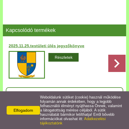
Települési Arculati
Kézikönyv
Hírek
Kapcsolódó termékek
Bezerédj Amália Óvoda
2025.11.25.testületi ülés jegyzőkönyve
Önkormányzati konyha
Részletek
Egyéb intézmények
Egyéb szolgáltatások
Vissza az előző oldalra!
Weboldalunk sütiket (cookie) használ működése
folyamán annak érdekében, hogy a legjobb
Egészségügyi ellátás
felhasználói élményt nyújthassa Önnek, valamint
Elfogadom
a látogatottság mérése céljából. A sütik
használatát bármikor letilthatja! Erről bővebb
Uraiújfalu Sportegyesület
információkat olvashat itt:
Adatkezelési
Elérhetőségek
tájékoztatónk