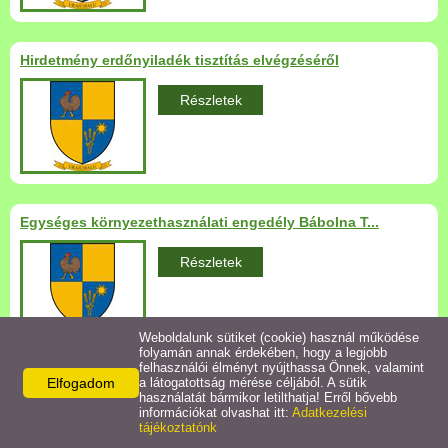
Települési Arculati
Kézikönyv
Hirdetmény erdőnyiladék tisztítás elvégzéséről
Hírek
Részletek
Bezerédj Amália Óvoda
Önkormányzati konyha
Egységes környezethasználati engedély Bábolna T...
Egyéb intézmények
Részletek
Egyéb szolgáltatások
Weboldalunk sütiket (cookie) használ működése
folyamán annak érdekében, hogy a legjobb
Egészségügyi ellátás
felhasználói élményt nyújthassa Önnek, valamint
Elfogadom
a látogatottság mérése céljából. A sütik
Elérhetőségek
használatát bármikor letilthatja! Erről bővebb
Uraiújfalu Sportegyesület
információkat olvashat itt:
Adatkezelési
tájékoztatónk
Uraiújfalu Községi Önkormányzat