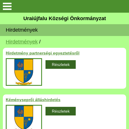
Köszöntő
Uraiújfalu Községi Önkormányzat
Hirdetmények
Elérhetőségek
Hirdetmények
/
Uraiújfalu
Hirdetmény partnerségi egyeztetésről
Önkormányzat
Részletek
Közös Önkormányzati
Hivatal
Választási információk
Kéményseprői álláshirdetés
Részletek
Versenyképes Járások
Program