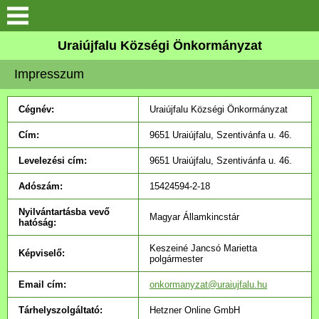
Köszöntő
Uraiújfalu Községi Önkormányzat
Impresszum
Elérhetőségek
Cégnév:
Uraiújfalu Községi Önkormányzat
Uraiújfalu
Cím:
9651 Uraiújfalu, Szentivánfa u. 46.
Önkormányzat
Levelezési cím:
9651 Uraiújfalu, Szentivánfa u. 46.
Adószám:
15424594-2-18
Közös Önkormányzati
Hivatal
Nyilvántartásba vevő
Magyar Államkincstár
hatóság:
Választási információk
Keszeiné Jancsó Marietta
Képviselő:
polgármester
Versenyképes Járások
Email cím:
onkormanyzat@uraiujfalu.hu
Program
Tárhelyszolgáltató:
Hetzner Online GmbH