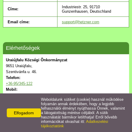
Települési Arculati
Industriestr. 25, 91710
Címe:
Kézikönyv
Gunzenhausen, Deutschland
Email címe:
support@hetzner.com
Hírek
Bezerédj Amália Óvoda
Elérhetőségek
Önkormányzati konyha
Uraiújfalu Községi Önkormányzat
9651 Uraiújfalu,
Szentivánfa u. 46.
Egyéb intézmények
Telefon:
+36-95/345-122
Egyéb szolgáltatások
Mobil:
+36-30/678-2063
Weboldalunk sütiket (cookie) használ működése
E-mail:
folyamán annak érdekében, hogy a legjobb
Egészségügyi ellátás
onkormanyzat@uraiujfalu.hu
felhasználói élményt nyújthassa Önnek, valamint
Elfogadom
a látogatottság mérése céljából. A sütik
használatát bármikor letilthatja! Erről bővebb
Uraiújfalu Sportegyesület
információkat olvashat itt:
Adatkezelési
tájékoztatónk