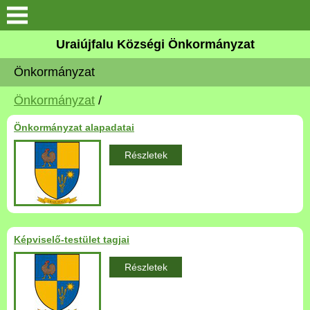
Köszöntő
Uraiújfalu Községi Önkormányzat
Önkormányzat
Elérhetőségek
Önkormányzat
/
Uraiújfalu
Önkormányzat alapadatai
Önkormányzat
Részletek
Közös Önkormányzati
Hivatal
Választási információk
Képviselő-testület tagjai
Részletek
Versenyképes Járások
Program