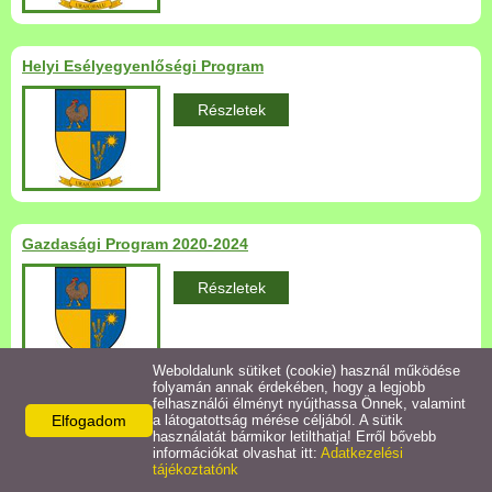
Települési Arculati
Kézikönyv
Helyi Esélyegyenlőségi Program
Hírek
Részletek
Bezerédj Amália Óvoda
Önkormányzati konyha
Gazdasági Program 2020-2024
Egyéb intézmények
Részletek
Egyéb szolgáltatások
Weboldalunk sütiket (cookie) használ működése
folyamán annak érdekében, hogy a legjobb
Egészségügyi ellátás
felhasználói élményt nyújthassa Önnek, valamint
Elfogadom
a látogatottság mérése céljából. A sütik
Elérhetőségek
használatát bármikor letilthatja! Erről bővebb
Uraiújfalu Sportegyesület
információkat olvashat itt:
Adatkezelési
tájékoztatónk
Uraiújfalu Községi Önkormányzat