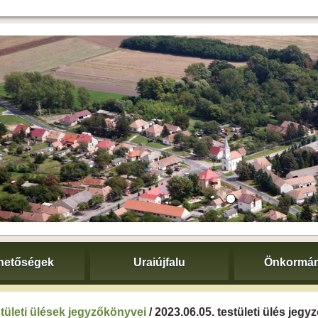
hetőségek
Uraiújfalu
Önkormán
tületi ülések jegyzőkönyvei
/ 2023.06.05. testületi ülés jeg