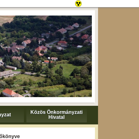
Közös Önkormányzati
yzat
Hivatal
yzőkönyve