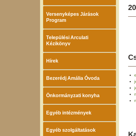
20
Versenyképes Járások
Program
Települési Arculati
Kézikönyv
Cs
Hírek
e
Bezerédj Amália Óvoda
j
Önkormányzati konyha
Egyéb intézmények
Egyéb szolgáltatások
K