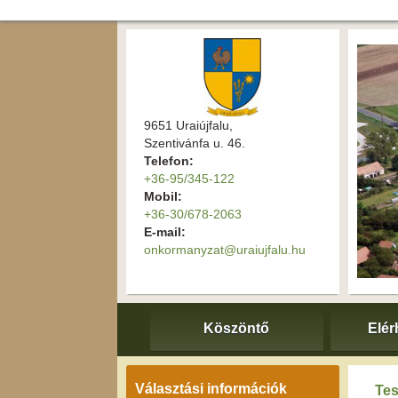
9651 Uraiújfalu,
Szentivánfa u. 46.
Telefon:
+36-95/345-122
Mobil:
+36-30/678-2063
E-mail:
onkormanyzat@uraiujfalu.hu
Köszöntő
Elér
Választási információk
Tes