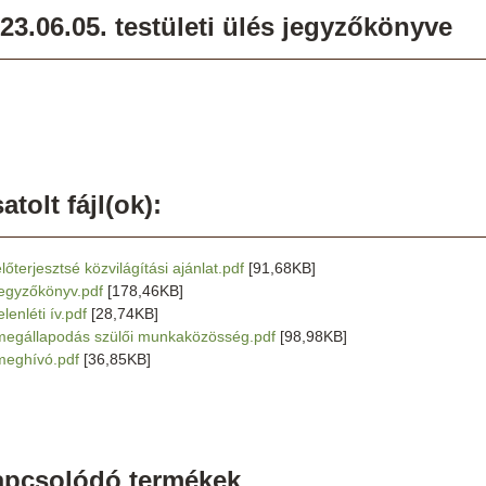
23.06.05. testületi ülés jegyzőkönyve
atolt fájl(ok):
lőterjesztsé közvilágítási ajánlat.pdf
[91,68KB]
jegyzőkönyv.pdf
[178,46KB]
elenléti ív.pdf
[28,74KB]
megállapodás szülői munkaközösség.pdf
[98,98KB]
meghívó.pdf
[36,85KB]
apcsolódó termékek