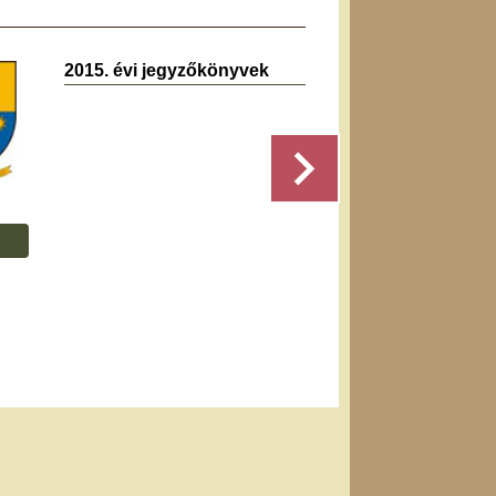
2015. évi jegyzőkönyvek
2024.0
jegyz
Részletek