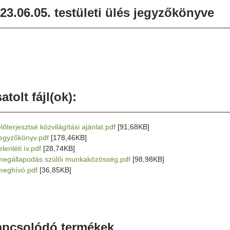
23.06.05. testületi ülés jegyzőkönyve
atolt fájl(ok):
lőterjesztsé közvilágítási ajánlat.pdf
[91,68KB]
jegyzőkönyv.pdf
[178,46KB]
elenléti ív.pdf
[28,74KB]
megállapodás szülői munkaközösség.pdf
[98,98KB]
meghívó.pdf
[36,85KB]
apcsolódó termékek