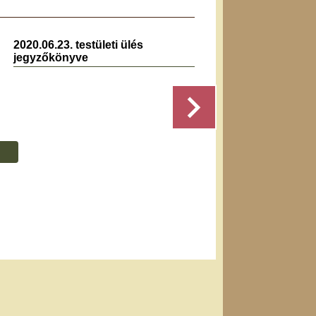
2020.06.23. testületi ülés
2025.0
jegyzőkönyve
jegyz
,
Részletek