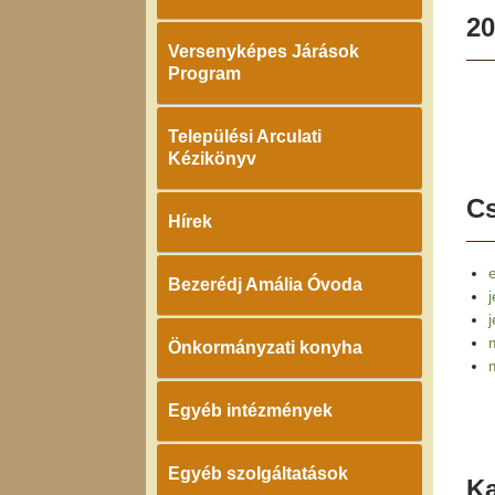
20
Versenyképes Járások
Program
Települési Arculati
Kézikönyv
Cs
Hírek
e
Bezerédj Amália Óvoda
j
Önkormányzati konyha
Egyéb intézmények
Egyéb szolgáltatások
K