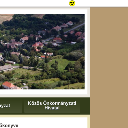
Közös Önkormányzati
yzat
Hivatal
yzőkönyve