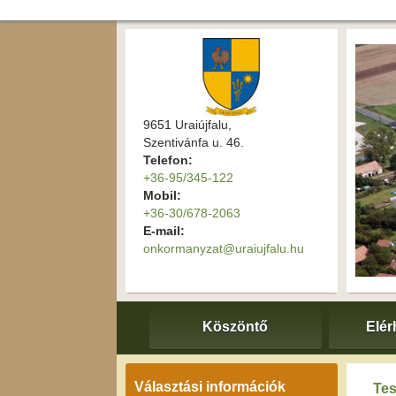
9651 Uraiújfalu,
Szentivánfa u. 46.
Telefon:
+36-95/345-122
Mobil:
+36-30/678-2063
E-mail:
onkormanyzat@uraiujfalu.hu
Köszöntő
Elér
Választási információk
Tes