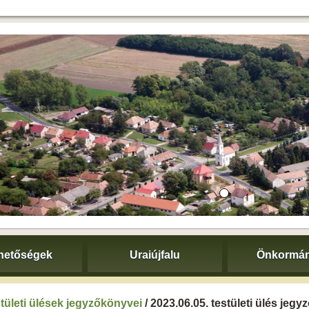
hetőségek
Uraiújfalu
Önkormán
tületi ülések jegyzőkönyvei
/ 2023.06.05. testületi ülés jeg