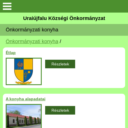
Köszöntő
Uraiújfalu Községi Önkormányzat
Önkormányzati konyha
Elérhetőségek
Önkormányzati konyha
/
Uraiújfalu
Étlap
Önkormányzat
Részletek
Közös Önkormányzati
Hivatal
Választási információk
A konyha alapadatai
Részletek
Versenyképes Járások
Program