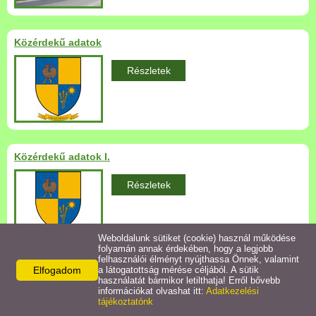
Települési Arculati
Kézikönyv
Közérdekű adatok
Hírek
Részletek
Bezerédj Amália Óvoda
Önkormányzati konyha
Közérdekű adatok I.
Egyéb intézmények
Részletek
Egyéb szolgáltatások
Weboldalunk sütiket (cookie) használ működése
folyamán annak érdekében, hogy a legjobb
Egészségügyi ellátás
felhasználói élményt nyújthassa Önnek, valamint
Elfogadom
a látogatottság mérése céljából. A sütik
Közérdekű adatok II.
használatát bármikor letilthatja! Erről bővebb
Uraiújfalu Sportegyesület
információkat olvashat itt:
Adatkezelési
Részletek
tájékoztatónk