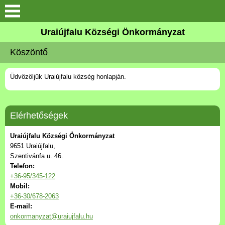
Köszöntő
Uraiújfalu Községi Önkormányzat
Köszöntő
Elérhetőségek
Üdvözöljük Uraiújfalu község honlapján.
Uraiújfalu
Önkormányzat
Elérhetőségek
Közös Önkormányzati
Uraiújfalu Községi Önkormányzat
Hivatal
9651 Uraiújfalu,
Szentivánfa u. 46.
Telefon:
Választási információk
+36-95/345-122
Mobil:
+36-30/678-2063
Versenyképes Járások
E-mail:
Program
onkormanyzat@uraiujfalu.hu