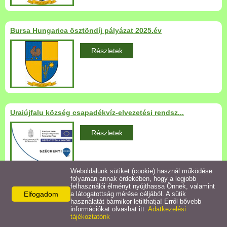
Települési Arculati
Kézikönyv
Bursa Hungarica ösztöndíj pályázat 2025.év
Hírek
Részletek
Bezerédj Amália Óvoda
Önkormányzati konyha
Uraiújfalu község csapadékvíz-elvezetési rendsz...
Egyéb intézmények
Részletek
Egyéb szolgáltatások
Weboldalunk sütiket (cookie) használ működése
folyamán annak érdekében, hogy a legjobb
Egészségügyi ellátás
felhasználói élményt nyújthassa Önnek, valamint
Elfogadom
a látogatottság mérése céljából. A sütik
Falugondnoki busz beszerzése
használatát bármikor letilthatja! Erről bővebb
Uraiújfalu Sportegyesület
információkat olvashat itt:
Adatkezelési
Részletek
tájékoztatónk