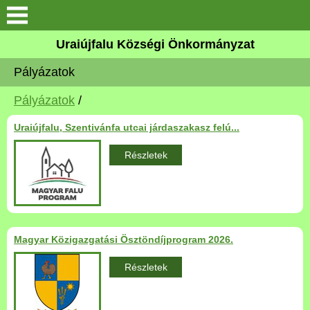
Köszöntő
Uraiújfalu Községi Önkormányzat
Pályázatok
Elérhetőségek
Pályázatok
/
Uraiújfalu
Uraiújfalu, Szentivánfa utcai járdaszakasz felú...
Önkormányzat
Részletek
Közös Önkormányzati
Hivatal
Választási információk
Magyar Közigazgatási Ösztöndíjprogram 2026.
Részletek
Versenyképes Járások
Program