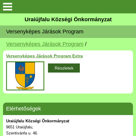
Köszöntő
Uraiújfalu Községi Önkormányzat
Versenyképes Járások Program
Elérhetőségek
Versenyképes Járások Program
/
Uraiújfalu
Versenyképes Járások Program Extra
Önkormányzat
Részletek
Közös Önkormányzati
Hivatal
Választási információk
Elérhetőségek
Versenyképes Járások
Uraiújfalu Községi Önkormányzat
Program
9651 Uraiújfalu,
Szentivánfa u. 46.