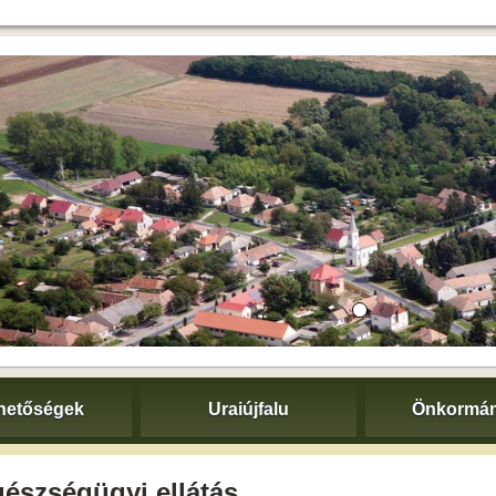
hetőségek
Uraiújfalu
Önkormán
észségügyi ellátás