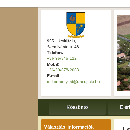
9651 Uraiújfalu,
Szentivánfa u. 46.
Telefon:
+36-95/345-122
Mobil:
+36-30/678-2063
E-mail:
onkormanyzat@uraiujfalu.hu
Köszöntő
Elér
Választási információk
Eg