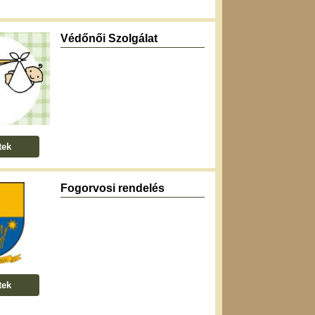
Védőnői Szolgálat
tek
Fogorvosi rendelés
tek