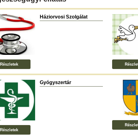
Háziorvosi Szolgálat
Részletek
Részle
Gyógyszertár
Részle
Részletek