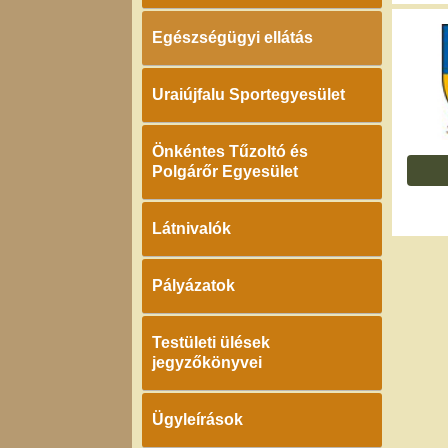
Egészségügyi ellátás
Uraiújfalu Sportegyesület
Önkéntes Tűzoltó és
Polgárőr Egyesület
Látnivalók
Pályázatok
Testületi ülések
jegyzőkönyvei
Ügyleírások