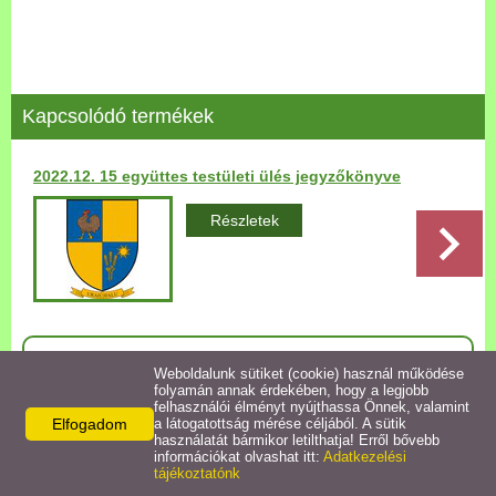
Települési Arculati
Kézikönyv
Hírek
Kapcsolódó termékek
Bezerédj Amália Óvoda
2022.12. 15 együttes testületi ülés jegyzőkönyve
Önkormányzati konyha
Részletek
Egyéb intézmények
Egyéb szolgáltatások
Vissza az előző oldalra!
Weboldalunk sütiket (cookie) használ működése
folyamán annak érdekében, hogy a legjobb
Egészségügyi ellátás
felhasználói élményt nyújthassa Önnek, valamint
Elfogadom
a látogatottság mérése céljából. A sütik
használatát bármikor letilthatja! Erről bővebb
Uraiújfalu Sportegyesület
információkat olvashat itt:
Adatkezelési
Elérhetőségek
tájékoztatónk