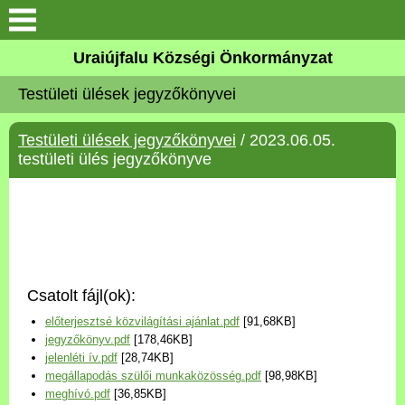
Köszöntő
Uraiújfalu Községi Önkormányzat
Testületi ülések jegyzőkönyvei
Elérhetőségek
Testületi ülések jegyzőkönyvei
/ 2023.06.05.
Uraiújfalu
testületi ülés jegyzőkönyve
Önkormányzat
Közös Önkormányzati
Hivatal
Csatolt fájl(ok):
Választási információk
előterjesztsé közvilágítási ajánlat.pdf
[91,68KB]
jegyzőkönyv.pdf
[178,46KB]
Versenyképes Járások
jelenléti ív.pdf
[28,74KB]
Program
megállapodás szülői munkaközösség.pdf
[98,98KB]
meghívó.pdf
[36,85KB]