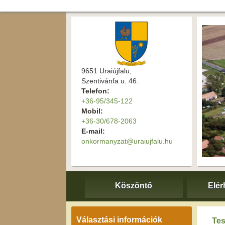
9651 Uraiújfalu,
Szentivánfa u. 46.
Telefon:
+36-95/345-122
Mobil:
+36-30/678-2063
E-mail:
onkormanyzat@uraiujfalu.hu
Köszöntő
Elér
Választási információk
Tes