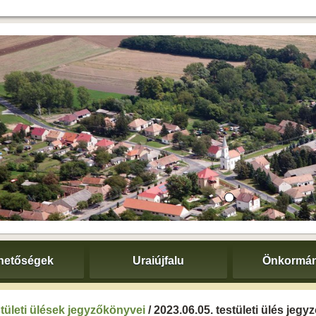
hetőségek
Uraiújfalu
Önkormán
tületi ülések jegyzőkönyvei
/ 2023.06.05. testületi ülés jeg