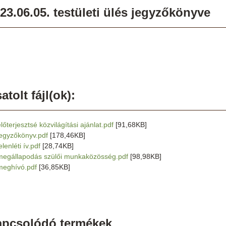
23.06.05. testületi ülés jegyzőkönyve
atolt fájl(ok):
lőterjesztsé közvilágítási ajánlat.pdf
[91,68KB]
jegyzőkönyv.pdf
[178,46KB]
elenléti ív.pdf
[28,74KB]
megállapodás szülői munkaközösség.pdf
[98,98KB]
meghívó.pdf
[36,85KB]
apcsolódó termékek