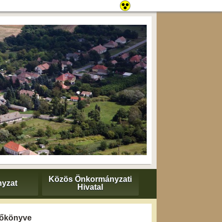
Közös Önkormányzati
yzat
Hivatal
yzőkönyve