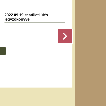
2022.09.19. testületi ülés
2019.0
jegyzőkönyve
jegyz
Részletek