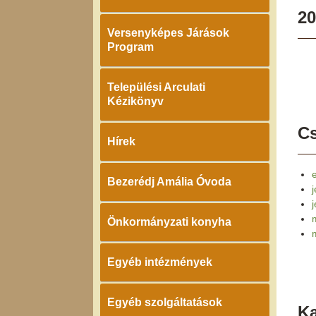
20
Versenyképes Járások
Program
Települési Arculati
Kézikönyv
Cs
Hírek
e
Bezerédj Amália Óvoda
j
Önkormányzati konyha
Egyéb intézmények
Egyéb szolgáltatások
K