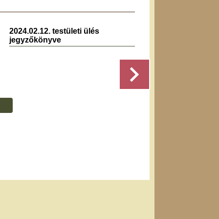
2024.02.12. testületi ülés
2021.1
jegyzőkönyve
jegyz
Részletek