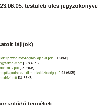
23.06.05. testületi ülés jegyzőkönyve
atolt fájl(ok):
lőterjesztsé közvilágítási ajánlat.pdf
[91,68KB]
jegyzőkönyv.pdf
[178,46KB]
elenléti ív.pdf
[28,74KB]
megállapodás szülői munkaközösség.pdf
[98,98KB]
meghívó.pdf
[36,85KB]
apcsolódó termékek