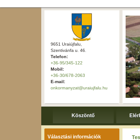
9651 Uraiújfalu,
Szentivánfa u. 46.
Telefon:
+36-95/345-122
Mobil:
+36-30/678-2063
E-mail:
onkormanyzat@uraiujfalu.hu
Köszöntő
Elér
Választási információk
Tes