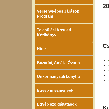
20
Versenyképes Járások
Program
Települési Arculati
Kézikönyv
Cs
Hírek
e
Bezerédj Amália Óvoda
j
Önkormányzati konyha
Egyéb intézmények
Egyéb szolgáltatások
K