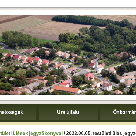
hetőségek
Uraiújfalu
Önkormán
tületi ülések jegyzőkönyvei
/ 2023.06.05. testületi ülés jeg