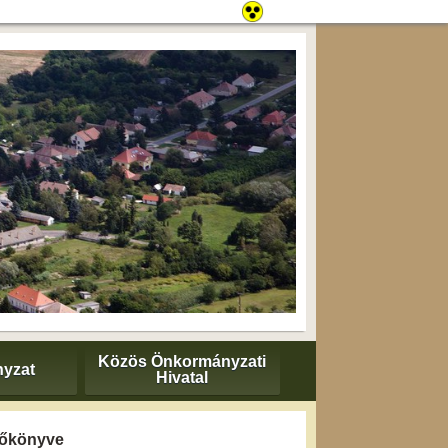
Közös Önkormányzati
yzat
Hivatal
yzőkönyve