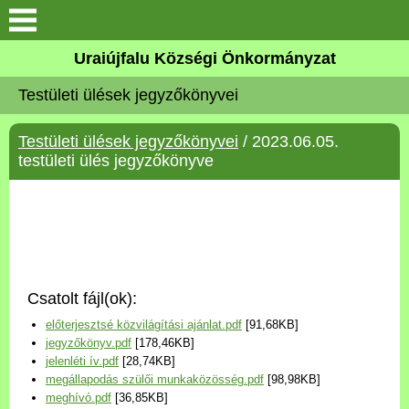
Köszöntő
Uraiújfalu Községi Önkormányzat
Testületi ülések jegyzőkönyvei
Elérhetőségek
Testületi ülések jegyzőkönyvei
/ 2023.06.05.
Uraiújfalu
testületi ülés jegyzőkönyve
Önkormányzat
Közös Önkormányzati
Hivatal
Csatolt fájl(ok):
Választási információk
előterjesztsé közvilágítási ajánlat.pdf
[91,68KB]
jegyzőkönyv.pdf
[178,46KB]
Versenyképes Járások
jelenléti ív.pdf
[28,74KB]
Program
megállapodás szülői munkaközösség.pdf
[98,98KB]
meghívó.pdf
[36,85KB]