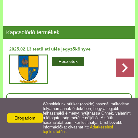
Települési Arculati
Kézikönyv
Hírek
Kapcsolódó termékek
Bezerédj Amália Óvoda
2025.02.13.testületi ülés jegyzőkönyve
Önkormányzati konyha
Részletek
Egyéb intézmények
Egyéb szolgáltatások
Vissza az előző oldalra!
Weboldalunk sütiket (cookie) használ működése
folyamán annak érdekében, hogy a legjobb
Egészségügyi ellátás
felhasználói élményt nyújthassa Önnek, valamint
Elfogadom
a látogatottság mérése céljából. A sütik
használatát bármikor letilthatja! Erről bővebb
Uraiújfalu Sportegyesület
információkat olvashat itt:
Adatkezelési
Elérhetőségek
tájékoztatónk