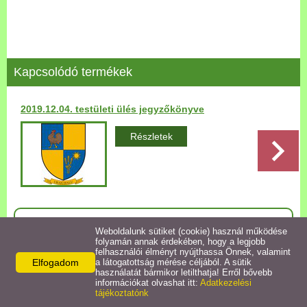
Települési Arculati
Kézikönyv
Hírek
Kapcsolódó termékek
Bezerédj Amália Óvoda
2019.12.04. testületi ülés jegyzőkönyve
Önkormányzati konyha
Részletek
Egyéb intézmények
Egyéb szolgáltatások
Vissza az előző oldalra!
Weboldalunk sütiket (cookie) használ működése
folyamán annak érdekében, hogy a legjobb
Egészségügyi ellátás
felhasználói élményt nyújthassa Önnek, valamint
Elfogadom
a látogatottság mérése céljából. A sütik
használatát bármikor letilthatja! Erről bővebb
Uraiújfalu Sportegyesület
információkat olvashat itt:
Adatkezelési
Elérhetőségek
tájékoztatónk