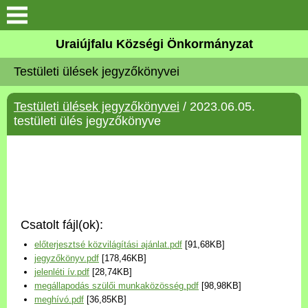
Köszöntő
Uraiújfalu Községi Önkormányzat
Testületi ülések jegyzőkönyvei
Elérhetőségek
Testületi ülések jegyzőkönyvei
/ 2023.06.05.
Uraiújfalu
testületi ülés jegyzőkönyve
Önkormányzat
Közös Önkormányzati
Hivatal
Csatolt fájl(ok):
Választási információk
előterjesztsé közvilágítási ajánlat.pdf
[91,68KB]
jegyzőkönyv.pdf
[178,46KB]
Versenyképes Járások
jelenléti ív.pdf
[28,74KB]
Program
megállapodás szülői munkaközösség.pdf
[98,98KB]
meghívó.pdf
[36,85KB]