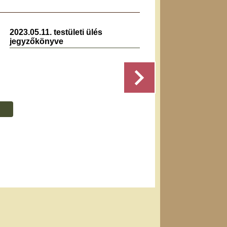
2023.05.11. testületi ülés
2026.0
jegyzőkönyve
jegyz
Részletek