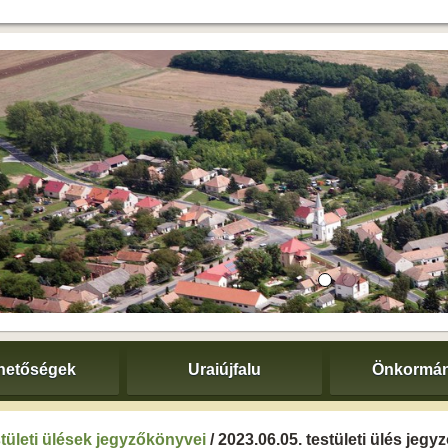
hetőségek
Uraiújfalu
Önkormán
tületi ülések jegyzőkönyvei
/ 2023.06.05. testületi ülés jeg