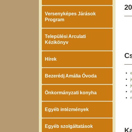
20
Versenyképes Járások
Program
Települési Arculati
Kézikönyv
Cs
Hírek
e
Bezerédj Amália Óvoda
j
Önkormányzati konyha
Egyéb intézmények
Egyéb szolgáltatások
K