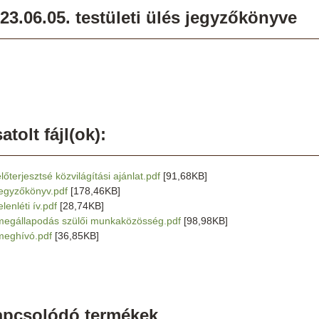
23.06.05. testületi ülés jegyzőkönyve
atolt fájl(ok):
lőterjesztsé közvilágítási ajánlat.pdf
[91,68KB]
jegyzőkönyv.pdf
[178,46KB]
elenléti ív.pdf
[28,74KB]
megállapodás szülői munkaközösség.pdf
[98,98KB]
meghívó.pdf
[36,85KB]
apcsolódó termékek