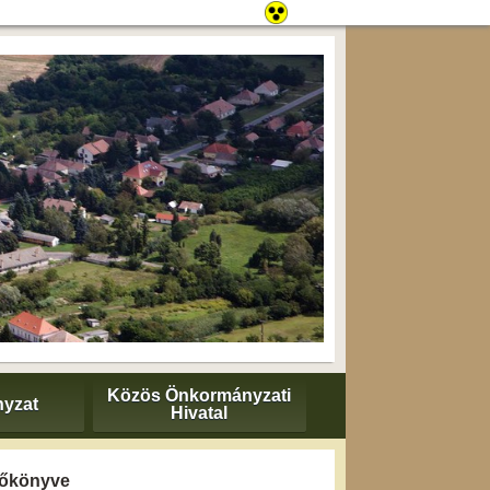
Közös Önkormányzati
yzat
Hivatal
yzőkönyve