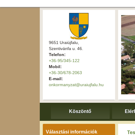
9651 Uraiújfalu,
Szentivánfa u. 46.
Telefon:
+36-95/345-122
Mobil:
+36-30/678-2063
E-mail:
onkormanyzat@uraiujfalu.hu
Köszöntő
Elér
Választási információk
Tes