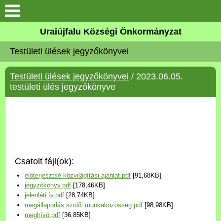
Köszöntő
Uraiújfalu Községi Önkormányzat
Testületi ülések jegyzőkönyvei
Elérhetőségek
Testületi ülések jegyzőkönyvei
/ 2023.06.05.
Uraiújfalu
testületi ülés jegyzőkönyve
Önkormányzat
Közös Önkormányzati
Hivatal
Csatolt fájl(ok):
Választási információk
előterjesztsé közvilágítási ajánlat.pdf
[91,68KB]
jegyzőkönyv.pdf
[178,46KB]
Versenyképes Járások
jelenléti ív.pdf
[28,74KB]
Program
megállapodás szülői munkaközösség.pdf
[98,98KB]
meghívó.pdf
[36,85KB]