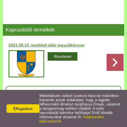
Települési Arculati
Kézikönyv
Hírek
Kapcsolódó termékek
Bezerédj Amália Óvoda
2021.09.15. testületi ülés jegyzőkönyve
Önkormányzati konyha
Részletek
Egyéb intézmények
Egyéb szolgáltatások
Vissza az előző oldalra!
Weboldalunk sütiket (cookie) használ működése
folyamán annak érdekében, hogy a legjobb
Egészségügyi ellátás
felhasználói élményt nyújthassa Önnek, valamint
Elfogadom
a látogatottság mérése céljából. A sütik
használatát bármikor letilthatja! Erről bővebb
Uraiújfalu Sportegyesület
információkat olvashat itt:
Adatkezelési
Elérhetőségek
tájékoztatónk