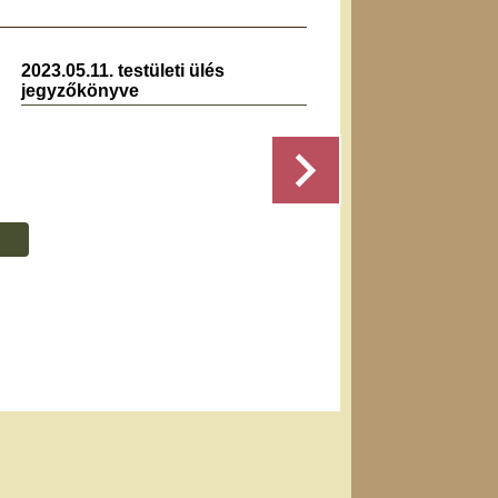
2023.05.11. testületi ülés
2024.0
jegyzőkönyve
jegyz
Részletek