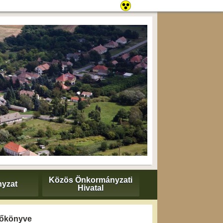
Közös Önkormányzati
yzat
Hivatal
yzőkönyve