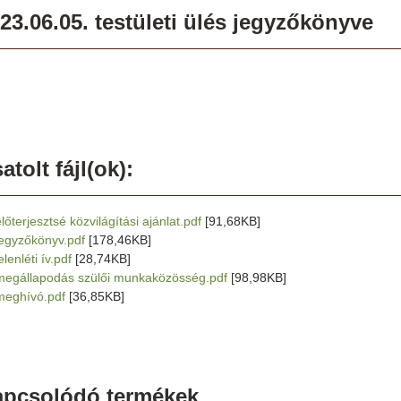
23.06.05. testületi ülés jegyzőkönyve
atolt fájl(ok):
lőterjesztsé közvilágítási ajánlat.pdf
[91,68KB]
jegyzőkönyv.pdf
[178,46KB]
elenléti ív.pdf
[28,74KB]
megállapodás szülői munkaközösség.pdf
[98,98KB]
meghívó.pdf
[36,85KB]
apcsolódó termékek