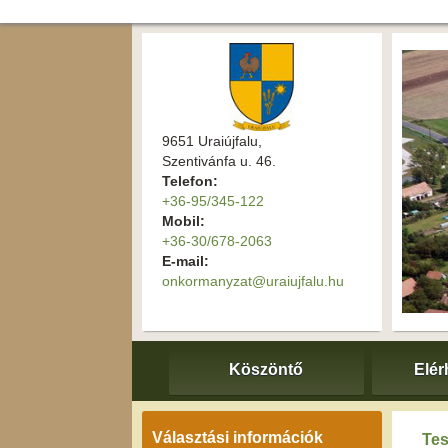
9651 Uraiújfalu,
Szentivánfa u. 46.
Telefon:
+36-95/345-122
Mobil:
+36-30/678-2063
E-mail:
onkormanyzat@uraiujfalu.hu
Köszöntő
Elér
Választási információk
Tes