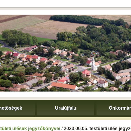
hetőségek
Uraiújfalu
Önkormán
tületi ülések jegyzőkönyvei
/ 2023.06.05. testületi ülés jeg