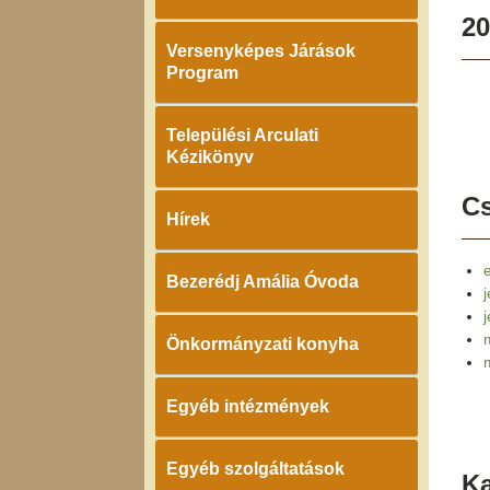
20
Versenyképes Járások
Program
Települési Arculati
Kézikönyv
Cs
Hírek
e
Bezerédj Amália Óvoda
j
Önkormányzati konyha
Egyéb intézmények
Egyéb szolgáltatások
K