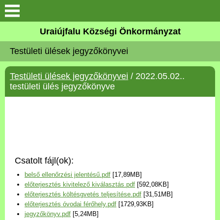
Köszöntő
Uraiújfalu Községi Önkormányzat
Testületi ülések jegyzőkönyvei
Elérhetőségek
Testületi ülések jegyzőkönyvei
/ 2022.05.02..
Uraiújfalu
testületi ülés jegyzőkönyve
Önkormányzat
Közös Önkormányzati
Hivatal
Csatolt fájl(ok):
Választási információk
belső ellenőrzési jelentésű.pdf
[17,89MB]
előterjesztés kivitelező kiválasztás.pdf
[592,08KB]
Versenyképes Járások
előterjesztés költésgvetés teljesítése.pdf
[31,51MB]
Program
előterjesztés óvodai férőhely.pdf
[1729,93KB]
jegyzőkönyv.pdf
[5,24MB]