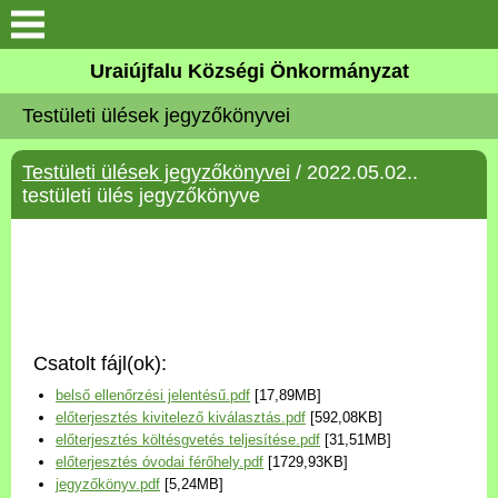
Köszöntő
Uraiújfalu Községi Önkormányzat
Testületi ülések jegyzőkönyvei
Elérhetőségek
Testületi ülések jegyzőkönyvei
/ 2022.05.02..
Uraiújfalu
testületi ülés jegyzőkönyve
Önkormányzat
Közös Önkormányzati
Hivatal
Csatolt fájl(ok):
Választási információk
belső ellenőrzési jelentésű.pdf
[17,89MB]
előterjesztés kivitelező kiválasztás.pdf
[592,08KB]
Versenyképes Járások
előterjesztés költésgvetés teljesítése.pdf
[31,51MB]
Program
előterjesztés óvodai férőhely.pdf
[1729,93KB]
jegyzőkönyv.pdf
[5,24MB]