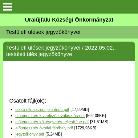
Köszöntő
Uraiújfalu Községi Önkormányzat
Testületi ülések jegyzőkönyvei
Elérhetőségek
Testületi ülések jegyzőkönyvei
/ 2022.05.02..
Uraiújfalu
testületi ülés jegyzőkönyve
Önkormányzat
Közös Önkormányzati
Hivatal
Csatolt fájl(ok):
Választási információk
belső ellenőrzési jelentésű.pdf
[17,89MB]
előterjesztés kivitelező kiválasztás.pdf
[592,08KB]
Versenyképes Járások
előterjesztés költésgvetés teljesítése.pdf
[31,51MB]
Program
előterjesztés óvodai férőhely.pdf
[1729,93KB]
jegyzőkönyv.pdf
[5,24MB]