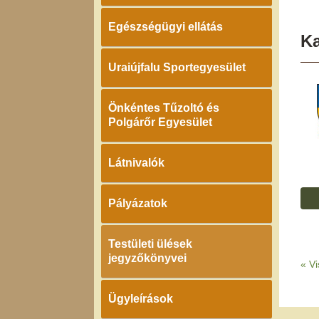
Egészségügyi ellátás
K
Uraiújfalu Sportegyesület
Önkéntes Tűzoltó és
Polgárőr Egyesület
Látnivalók
Pályázatok
Testületi ülések
jegyzőkönyvei
«
Vi
Ügyleírások