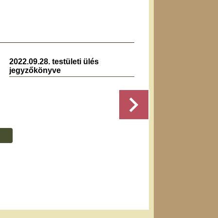
2022.09.28. testületi ülés
2024.07
jegyzőkönyve
jegyz
Részletek