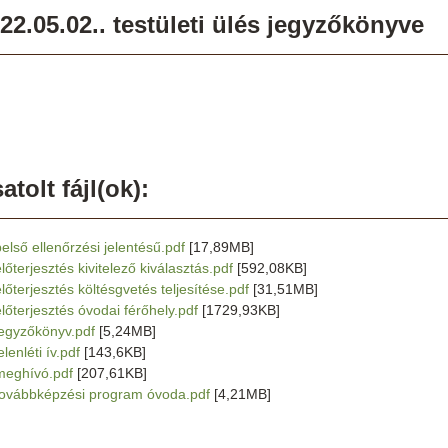
22.05.02.. testületi ülés jegyzőkönyve
atolt fájl(ok):
belső ellenőrzési jelentésű.pdf
[17,89MB]
lőterjesztés kivitelező kiválasztás.pdf
[592,08KB]
előterjesztés költésgvetés teljesítése.pdf
[31,51MB]
előterjesztés óvodai férőhely.pdf
[1729,93KB]
jegyzőkönyv.pdf
[5,24MB]
elenléti ív.pdf
[143,6KB]
meghívó.pdf
[207,61KB]
továbbképzési program óvoda.pdf
[4,21MB]