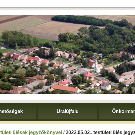
hetőségek
Uraiújfalu
Önkormán
tületi ülések jegyzőkönyvei
/ 2022.05.02.. testületi ülés je