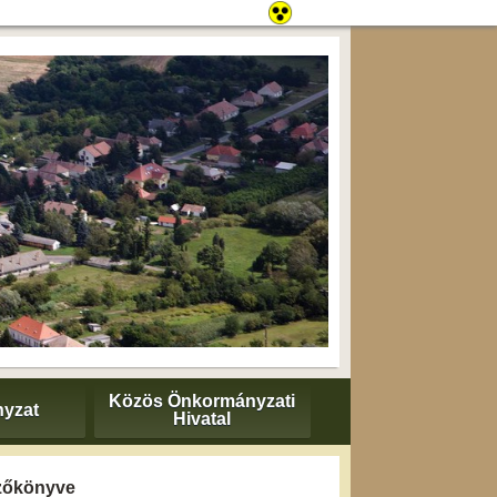
Közös Önkormányzati
yzat
Hivatal
gyzőkönyve