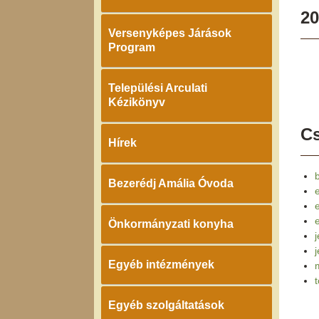
20
Versenyképes Járások
Program
Települési Arculati
Kézikönyv
Cs
Hírek
Bezerédj Amália Óvoda
e
Önkormányzati konyha
j
Egyéb intézmények
Egyéb szolgáltatások