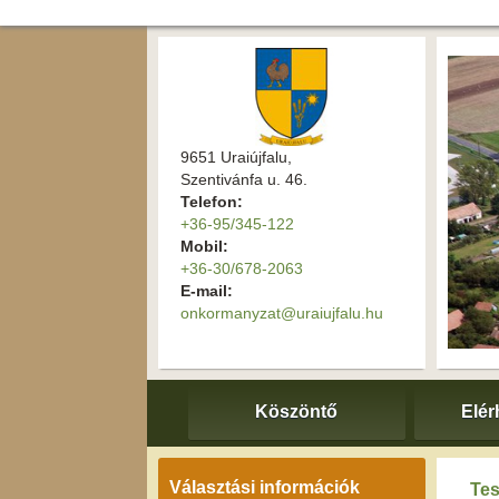
9651 Uraiújfalu,
Szentivánfa u. 46.
Telefon:
+36-95/345-122
Mobil:
+36-30/678-2063
E-mail:
onkormanyzat@uraiujfalu.hu
Köszöntő
Elér
Választási információk
Tes