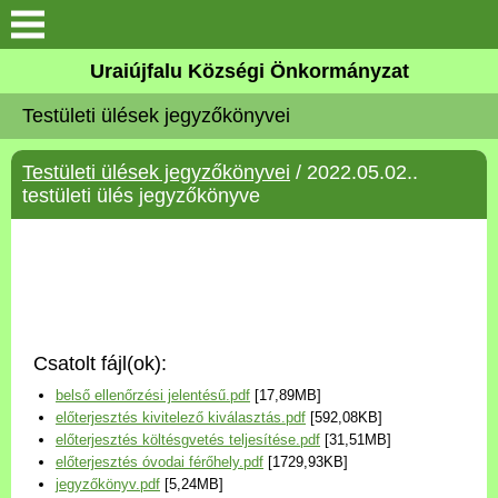
Köszöntő
Uraiújfalu Községi Önkormányzat
Testületi ülések jegyzőkönyvei
Elérhetőségek
Testületi ülések jegyzőkönyvei
/ 2022.05.02..
Uraiújfalu
testületi ülés jegyzőkönyve
Önkormányzat
Közös Önkormányzati
Hivatal
Csatolt fájl(ok):
Választási információk
belső ellenőrzési jelentésű.pdf
[17,89MB]
előterjesztés kivitelező kiválasztás.pdf
[592,08KB]
Versenyképes Járások
előterjesztés költésgvetés teljesítése.pdf
[31,51MB]
Program
előterjesztés óvodai férőhely.pdf
[1729,93KB]
jegyzőkönyv.pdf
[5,24MB]