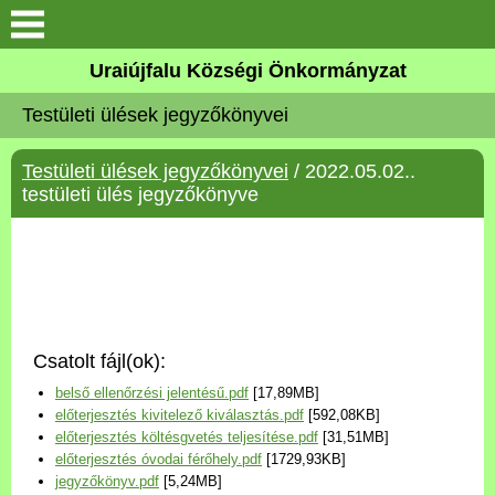
Köszöntő
Uraiújfalu Községi Önkormányzat
Testületi ülések jegyzőkönyvei
Elérhetőségek
Testületi ülések jegyzőkönyvei
/ 2022.05.02..
Uraiújfalu
testületi ülés jegyzőkönyve
Önkormányzat
Közös Önkormányzati
Hivatal
Csatolt fájl(ok):
Választási információk
belső ellenőrzési jelentésű.pdf
[17,89MB]
előterjesztés kivitelező kiválasztás.pdf
[592,08KB]
Versenyképes Járások
előterjesztés költésgvetés teljesítése.pdf
[31,51MB]
Program
előterjesztés óvodai férőhely.pdf
[1729,93KB]
jegyzőkönyv.pdf
[5,24MB]