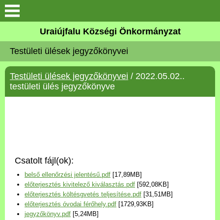
Köszöntő
Uraiújfalu Községi Önkormányzat
Testületi ülések jegyzőkönyvei
Elérhetőségek
Testületi ülések jegyzőkönyvei
/ 2022.05.02..
Uraiújfalu
testületi ülés jegyzőkönyve
Önkormányzat
Közös Önkormányzati
Hivatal
Csatolt fájl(ok):
Választási információk
belső ellenőrzési jelentésű.pdf
[17,89MB]
előterjesztés kivitelező kiválasztás.pdf
[592,08KB]
Versenyképes Járások
előterjesztés költésgvetés teljesítése.pdf
[31,51MB]
Program
előterjesztés óvodai férőhely.pdf
[1729,93KB]
jegyzőkönyv.pdf
[5,24MB]