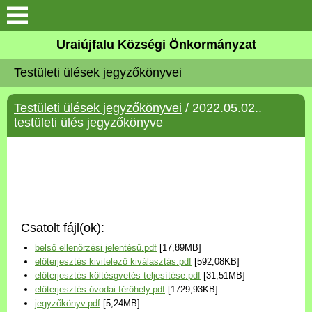
Köszöntő
Uraiújfalu Községi Önkormányzat
Testületi ülések jegyzőkönyvei
Elérhetőségek
Testületi ülések jegyzőkönyvei
/ 2022.05.02..
Uraiújfalu
testületi ülés jegyzőkönyve
Önkormányzat
Közös Önkormányzati
Hivatal
Csatolt fájl(ok):
Választási információk
belső ellenőrzési jelentésű.pdf
[17,89MB]
előterjesztés kivitelező kiválasztás.pdf
[592,08KB]
Versenyképes Járások
előterjesztés költésgvetés teljesítése.pdf
[31,51MB]
Program
előterjesztés óvodai férőhely.pdf
[1729,93KB]
jegyzőkönyv.pdf
[5,24MB]