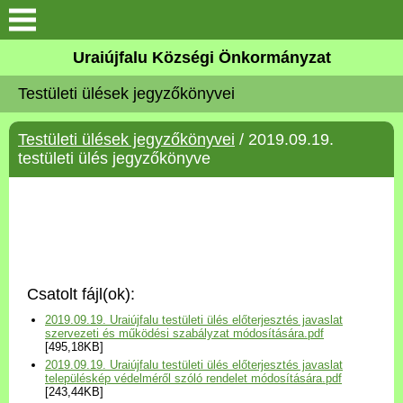
Köszöntő
Uraiújfalu Községi Önkormányzat
Testületi ülések jegyzőkönyvei
Elérhetőségek
Testületi ülések jegyzőkönyvei
/ 2019.09.19.
Uraiújfalu
testületi ülés jegyzőkönyve
Önkormányzat
Közös Önkormányzati
Hivatal
Csatolt fájl(ok):
Választási információk
2019.09.19. Uraiújfalu testületi ülés előterjesztés javaslat
szervezeti és működési szabályzat módosítására.pdf
[495,18KB]
Versenyképes Járások
2019.09.19. Uraiújfalu testületi ülés előterjesztés javaslat
Program
településkép védelméről szóló rendelet módosítására.pdf
[243,44KB]