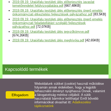
2019.09.19. Uraiújfalu testületi ülés előterjesztés javaslat
Települési Arculati
temetőrendelet felülvizsgálatára.pdf
[667,48KB]
Kézikönyv
2019.09.19. Uraiújfalu testületi ülés előterjesztés önerő emelés
önkormányzati étkeztetési fejlesztések pályázathoz.pdf
[83,5KB]
2019.09.19. Uraiújfalu testületi ülés előterjesztés önerő emelés
Hírek
önkormányzati feladatellátást szolgáló fejlesztések
pályázathoz.pdf
[72,07KB]
2019.09.19. Uraiújfalu testületi ülés jegyzőkönyve.pdf
[674,26KB]
Bezerédj Amália Óvoda
2019.09.19. Uraiújfalu testületi ülés meghívója.pdf
[42,65KB]
Önkormányzati konyha
Egyéb intézmények
Kapcsolódó termékek
Egyéb szolgáltatások
2020.09.16. testületi ülés jegyzőkönyve
Weboldalunk sütiket (cookie) használ működése
folyamán annak érdekében, hogy a legjobb
Egészségügyi ellátás
felhasználói élményt nyújthassa Önnek, valamint
Részletek
Elfogadom
a látogatottság mérése céljából. A sütik
használatát bármikor letilthatja! Erről bővebb
Uraiújfalu Sportegyesület
információkat olvashat itt:
Adatkezelési
tájékoztatónk