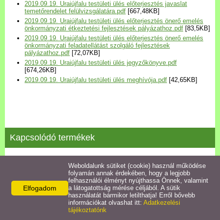
2019.09.19. Uraiújfalu testületi ülés előterjesztés javaslat
Települési Arculati
temetőrendelet felülvizsgálatára.pdf
[667,48KB]
Kézikönyv
2019.09.19. Uraiújfalu testületi ülés előterjesztés önerő emelés
önkormányzati étkeztetési fejlesztések pályázathoz.pdf
[83,5KB]
2019.09.19. Uraiújfalu testületi ülés előterjesztés önerő emelés
Hírek
önkormányzati feladatellátást szolgáló fejlesztések
pályázathoz.pdf
[72,07KB]
2019.09.19. Uraiújfalu testületi ülés jegyzőkönyve.pdf
[674,26KB]
Bezerédj Amália Óvoda
2019.09.19. Uraiújfalu testületi ülés meghívója.pdf
[42,65KB]
Önkormányzati konyha
Egyéb intézmények
Kapcsolódó termékek
Egyéb szolgáltatások
2022.07.18 testületi ülés jegyzőkönyve
Weboldalunk sütiket (cookie) használ működése
folyamán annak érdekében, hogy a legjobb
Egészségügyi ellátás
felhasználói élményt nyújthassa Önnek, valamint
Részletek
Elfogadom
a látogatottság mérése céljából. A sütik
használatát bármikor letilthatja! Erről bővebb
Uraiújfalu Sportegyesület
információkat olvashat itt:
Adatkezelési
tájékoztatónk