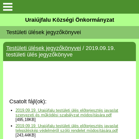
Köszöntő
Uraiújfalu Községi Önkormányzat
Testületi ülések jegyzőkönyvei
Elérhetőségek
Testületi ülések jegyzőkönyvei
/ 2019.09.19.
Uraiújfalu
testületi ülés jegyzőkönyve
Önkormányzat
Közös Önkormányzati
Hivatal
Csatolt fájl(ok):
Választási információk
2019.09.19. Uraiújfalu testületi ülés előterjesztés javaslat
szervezeti és működési szabályzat módosítására.pdf
[495,18KB]
Versenyképes Járások
2019.09.19. Uraiújfalu testületi ülés előterjesztés javaslat
Program
településkép védelméről szóló rendelet módosítására.pdf
[243,44KB]