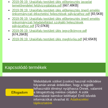
2019.09.19. Uraiújfalu testületi ülés előterjesztés javaslat
Települési Arculati
temetőrendelet felülvizsgálatára.pdf
[667,48KB]
Kézikönyv
2019.09.19. Uraiújfalu testületi ülés előterjesztés önerő emelés
önkormányzati étkeztetési fejlesztések pályázathoz.pdf
[83,5KB]
2019.09.19. Uraiújfalu testületi ülés előterjesztés önerő emelés
Hírek
önkormányzati feladatellátást szolgáló fejlesztések
pályázathoz.pdf
[72,07KB]
2019.09.19. Uraiújfalu testületi ülés jegyzőkönyve.pdf
[674,26KB]
Bezerédj Amália Óvoda
2019.09.19. Uraiújfalu testületi ülés meghívója.pdf
[42,65KB]
Önkormányzati konyha
Egyéb intézmények
Kapcsolódó termékek
Egyéb szolgáltatások
2023.07.10. testületi ülés jegyzőkönyve
Weboldalunk sütiket (cookie) használ működése
folyamán annak érdekében, hogy a legjobb
Egészségügyi ellátás
felhasználói élményt nyújthassa Önnek, valamint
Részletek
Elfogadom
a látogatottság mérése céljából. A sütik
használatát bármikor letilthatja! Erről bővebb
Uraiújfalu Sportegyesület
információkat olvashat itt:
Adatkezelési
tájékoztatónk