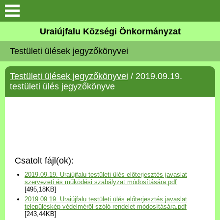
Köszöntő
Uraiújfalu Községi Önkormányzat
Testületi ülések jegyzőkönyvei
Elérhetőségek
Testületi ülések jegyzőkönyvei
/ 2019.09.19.
Uraiújfalu
testületi ülés jegyzőkönyve
Önkormányzat
Közös Önkormányzati
Hivatal
Csatolt fájl(ok):
Választási információk
2019.09.19. Uraiújfalu testületi ülés előterjesztés javaslat
szervezeti és működési szabályzat módosítására.pdf
[495,18KB]
Versenyképes Járások
2019.09.19. Uraiújfalu testületi ülés előterjesztés javaslat
Program
településkép védelméről szóló rendelet módosítására.pdf
[243,44KB]