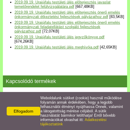
2019.09.19. Uraiújfalu testületi ülés előterjesztés javaslat
Települési Arculati
temetőrendelet felülvizsgálatára.pdf
[667,48KB]
Kézikönyv
2019.09.19. Uraiújfalu testületi ülés előterjesztés önerő emelés
önkormányzati étkeztetési fejlesztések pályázathoz.pdf
[83,5KB]
2019.09.19. Uraiújfalu testületi ülés előterjesztés önerő emelés
Hírek
önkormányzati feladatellátást szolgáló fejlesztések
pályázathoz.pdf
[72,07KB]
2019.09.19. Uraiújfalu testületi ülés jegyzőkönyve.pdf
[674,26KB]
Bezerédj Amália Óvoda
2019.09.19. Uraiújfalu testületi ülés meghívója.pdf
[42,65KB]
Önkormányzati konyha
Egyéb intézmények
Kapcsolódó termékek
Egyéb szolgáltatások
2021.07.26. testületi ülés jegyzőkönyve
Weboldalunk sütiket (cookie) használ működése
folyamán annak érdekében, hogy a legjobb
Egészségügyi ellátás
felhasználói élményt nyújthassa Önnek, valamint
Részletek
Elfogadom
a látogatottság mérése céljából. A sütik
használatát bármikor letilthatja! Erről bővebb
Uraiújfalu Sportegyesület
információkat olvashat itt:
Adatkezelési
tájékoztatónk