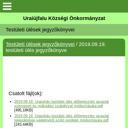
Köszöntő
Uraiújfalu Községi Önkormányzat
Testületi ülések jegyzőkönyvei
Elérhetőségek
Testületi ülések jegyzőkönyvei
/ 2019.09.19.
Uraiújfalu
testületi ülés jegyzőkönyve
Önkormányzat
Közös Önkormányzati
Hivatal
Csatolt fájl(ok):
Választási információk
2019.09.19. Uraiújfalu testületi ülés előterjesztés javaslat
szervezeti és működési szabályzat módosítására.pdf
[495,18KB]
Versenyképes Járások
2019.09.19. Uraiújfalu testületi ülés előterjesztés javaslat
Program
településkép védelméről szóló rendelet módosítására.pdf
[243,44KB]