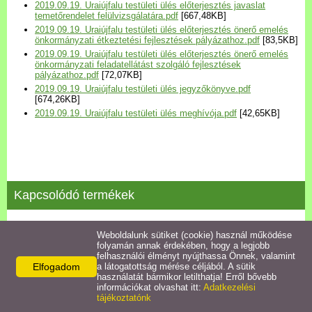
2019.09.19. Uraiújfalu testületi ülés előterjesztés javaslat
Települési Arculati
temetőrendelet felülvizsgálatára.pdf
[667,48KB]
Kézikönyv
2019.09.19. Uraiújfalu testületi ülés előterjesztés önerő emelés
önkormányzati étkeztetési fejlesztések pályázathoz.pdf
[83,5KB]
2019.09.19. Uraiújfalu testületi ülés előterjesztés önerő emelés
Hírek
önkormányzati feladatellátást szolgáló fejlesztések
pályázathoz.pdf
[72,07KB]
2019.09.19. Uraiújfalu testületi ülés jegyzőkönyve.pdf
[674,26KB]
Bezerédj Amália Óvoda
2019.09.19. Uraiújfalu testületi ülés meghívója.pdf
[42,65KB]
Önkormányzati konyha
Egyéb intézmények
Kapcsolódó termékek
Egyéb szolgáltatások
2021.12.13. testületi ülés jegyzőkönyve
Weboldalunk sütiket (cookie) használ működése
folyamán annak érdekében, hogy a legjobb
Egészségügyi ellátás
felhasználói élményt nyújthassa Önnek, valamint
Részletek
Elfogadom
a látogatottság mérése céljából. A sütik
használatát bármikor letilthatja! Erről bővebb
Uraiújfalu Sportegyesület
információkat olvashat itt:
Adatkezelési
tájékoztatónk