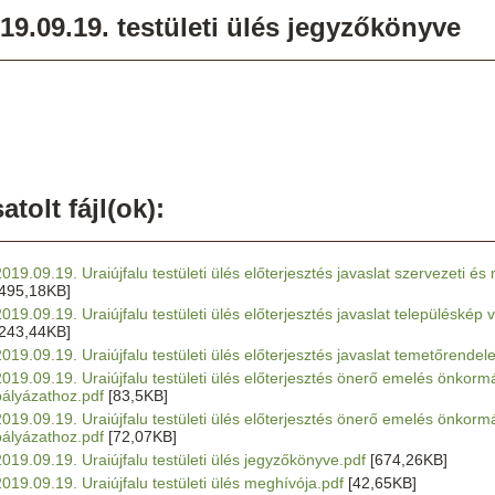
19.09.19. testületi ülés jegyzőkönyve
atolt fájl(ok):
2019.09.19. Uraiújfalu testületi ülés előterjesztés javaslat szervezeti 
[495,18KB]
2019.09.19. Uraiújfalu testületi ülés előterjesztés javaslat településké
[243,44KB]
2019.09.19. Uraiújfalu testületi ülés előterjesztés javaslat temetőrendele
2019.09.19. Uraiújfalu testületi ülés előterjesztés önerő emelés önkormá
pályázathoz.pdf
[83,5KB]
2019.09.19. Uraiújfalu testületi ülés előterjesztés önerő emelés önkormán
pályázathoz.pdf
[72,07KB]
2019.09.19. Uraiújfalu testületi ülés jegyzőkönyve.pdf
[674,26KB]
2019.09.19. Uraiújfalu testületi ülés meghívója.pdf
[42,65KB]