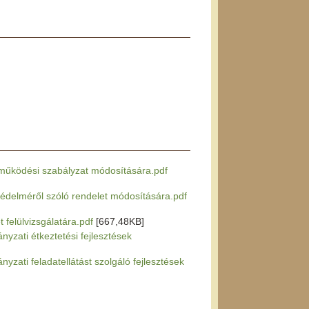
és működési szabályzat módosítására.pdf
p védelméről szóló rendelet módosítására.pdf
t felülvizsgálatára.pdf
[667,48KB]
nyzati étkeztetési fejlesztések
yzati feladatellátást szolgáló fejlesztések