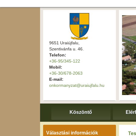
9651 Uraiújfalu,
Szentivánfa u. 46.
Telefon:
+36-95/345-122
Mobil:
+36-30/678-2063
E-mail:
onkormanyzat@uraiujfalu.hu
Köszöntő
Elér
Választási információk
Tes