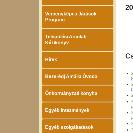
20
Versenyképes Járások
Program
Települési Arculati
Kézikönyv
Cs
Hírek
Bezerédj Amália Óvoda
Önkormányzati konyha
Egyéb intézmények
Egyéb szolgáltatások