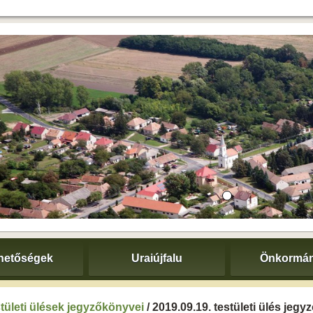
hetőségek
Uraiújfalu
Önkormán
tületi ülések jegyzőkönyvei
/ 2019.09.19. testületi ülés jeg