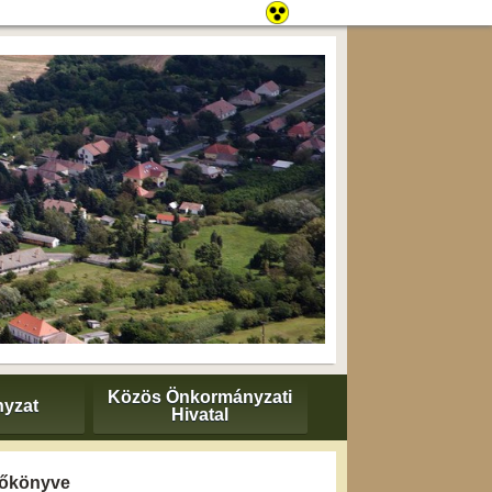
Közös Önkormányzati
yzat
Hivatal
yzőkönyve