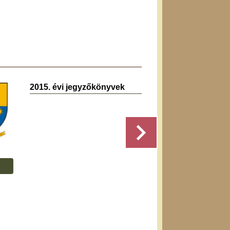
2015. évi jegyzőkönyvek
2020.0
jegyz
Részletek