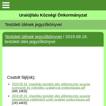
Köszöntő
Uraiújfalu Községi Önkormányzat
Testületi ülések jegyzőkönyvei
Elérhetőségek
Testületi ülések jegyzőkönyvei
/ 2019.09.19.
Uraiújfalu
testületi ülés jegyzőkönyve
Önkormányzat
Közös Önkormányzati
Hivatal
Csatolt fájl(ok):
Választási információk
2019.09.19. Uraiújfalu testületi ülés előterjesztés javaslat
szervezeti és működési szabályzat módosítására.pdf
[495,18KB]
Versenyképes Járások
2019.09.19. Uraiújfalu testületi ülés előterjesztés javaslat
Program
településkép védelméről szóló rendelet módosítására.pdf
[243,44KB]