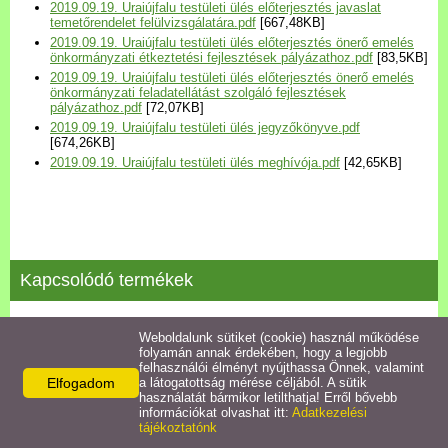
2019.09.19. Uraiújfalu testületi ülés előterjesztés javaslat
Települési Arculati
temetőrendelet felülvizsgálatára.pdf
[667,48KB]
Kézikönyv
2019.09.19. Uraiújfalu testületi ülés előterjesztés önerő emelés
önkormányzati étkeztetési fejlesztések pályázathoz.pdf
[83,5KB]
2019.09.19. Uraiújfalu testületi ülés előterjesztés önerő emelés
Hírek
önkormányzati feladatellátást szolgáló fejlesztések
pályázathoz.pdf
[72,07KB]
2019.09.19. Uraiújfalu testületi ülés jegyzőkönyve.pdf
[674,26KB]
Bezerédj Amália Óvoda
2019.09.19. Uraiújfalu testületi ülés meghívója.pdf
[42,65KB]
Önkormányzati konyha
Egyéb intézmények
Kapcsolódó termékek
Egyéb szolgáltatások
2019.08.06. testületi ülés jegyzőkönyve
Weboldalunk sütiket (cookie) használ működése
folyamán annak érdekében, hogy a legjobb
Egészségügyi ellátás
felhasználói élményt nyújthassa Önnek, valamint
Részletek
Elfogadom
a látogatottság mérése céljából. A sütik
használatát bármikor letilthatja! Erről bővebb
Uraiújfalu Sportegyesület
információkat olvashat itt:
Adatkezelési
tájékoztatónk