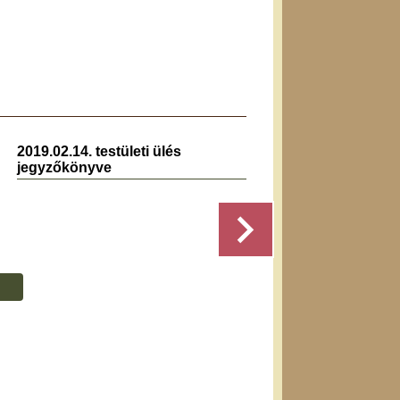
2019.02.14. testületi ülés
2023.0
jegyzőkönyve
jegyz
...
Részletek