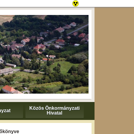
Közös Önkormányzati
yzat
Hivatal
yzőkönyve