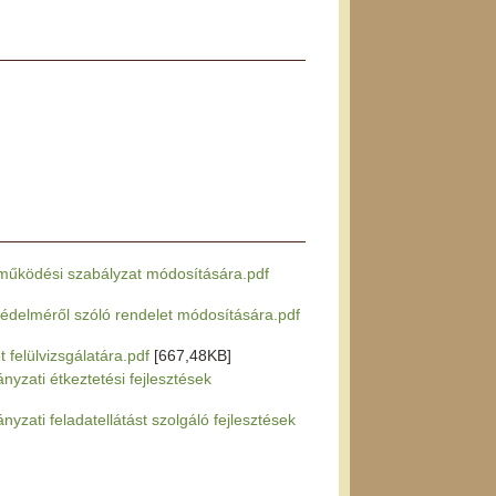
és működési szabályzat módosítására.pdf
p védelméről szóló rendelet módosítására.pdf
t felülvizsgálatára.pdf
[667,48KB]
nyzati étkeztetési fejlesztések
yzati feladatellátást szolgáló fejlesztések