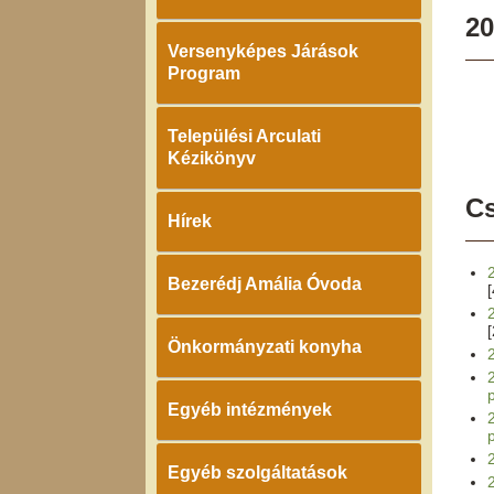
20
Versenyképes Járások
Program
Települési Arculati
Kézikönyv
Cs
Hírek
Bezerédj Amália Óvoda
Önkormányzati konyha
Egyéb intézmények
Egyéb szolgáltatások