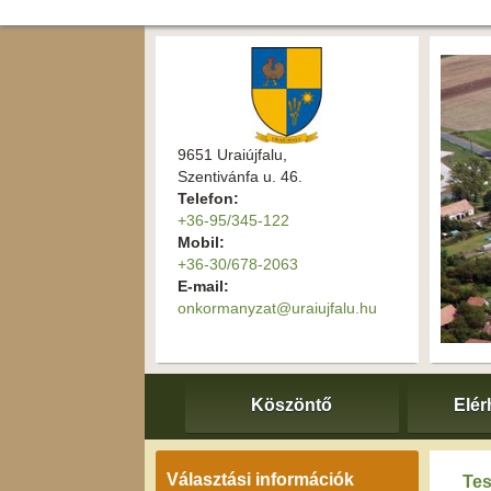
9651 Uraiújfalu,
Szentivánfa u. 46.
Telefon:
+36-95/345-122
Mobil:
+36-30/678-2063
E-mail:
onkormanyzat@uraiujfalu.hu
Köszöntő
Elér
Választási információk
Tes