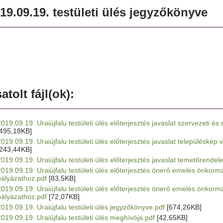
19.09.19. testületi ülés jegyzőkönyve
atolt fájl(ok):
2019.09.19. Uraiújfalu testületi ülés előterjesztés javaslat szervezeti 
[495,18KB]
2019.09.19. Uraiújfalu testületi ülés előterjesztés javaslat településké
[243,44KB]
2019.09.19. Uraiújfalu testületi ülés előterjesztés javaslat temetőrendele
2019.09.19. Uraiújfalu testületi ülés előterjesztés önerő emelés önkormá
pályázathoz.pdf
[83,5KB]
2019.09.19. Uraiújfalu testületi ülés előterjesztés önerő emelés önkormán
pályázathoz.pdf
[72,07KB]
2019.09.19. Uraiújfalu testületi ülés jegyzőkönyve.pdf
[674,26KB]
2019.09.19. Uraiújfalu testületi ülés meghívója.pdf
[42,65KB]