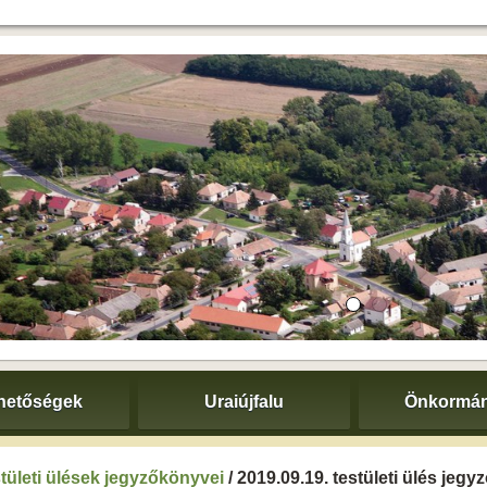
hetőségek
Uraiújfalu
Önkormán
tületi ülések jegyzőkönyvei
/ 2019.09.19. testületi ülés jeg