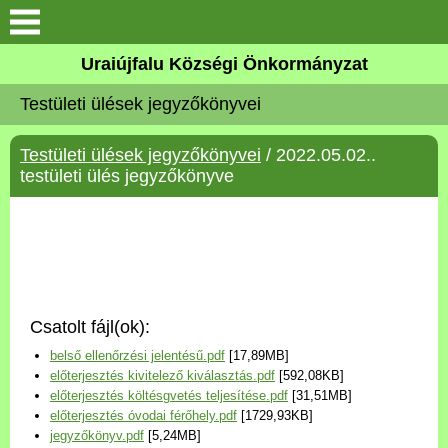
Köszöntő
Uraiújfalu Községi Önkormányzat
Testületi ülések jegyzőkönyvei
Elérhetőségek
Testületi ülések jegyzőkönyvei
/ 2022.05.02..
Uraiújfalu
testületi ülés jegyzőkönyve
Önkormányzat
Közös Önkormányzati
Hivatal
Csatolt fájl(ok):
Választási információk
belső ellenőrzési jelentésű.pdf
[17,89MB]
előterjesztés kivitelező kiválasztás.pdf
[592,08KB]
Versenyképes Járások
előterjesztés költésgvetés teljesítése.pdf
[31,51MB]
Program
előterjesztés óvodai férőhely.pdf
[1729,93KB]
jegyzőkönyv.pdf
[5,24MB]