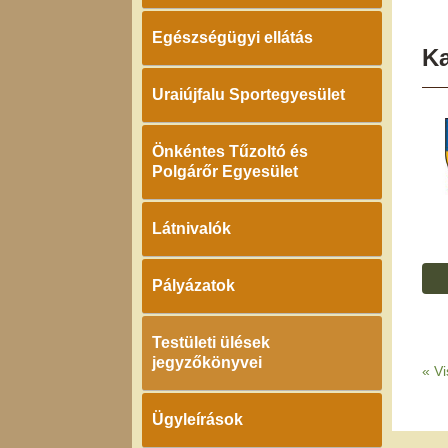
Egészségügyi ellátás
K
Uraiújfalu Sportegyesület
Önkéntes Tűzoltó és
Polgárőr Egyesület
Látnivalók
Pályázatok
Testületi ülések
jegyzőkönyvei
«
Vi
Ügyleírások