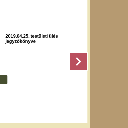
2019.04.25. testületi ülés
2
jegyzőkönyve
Részletek