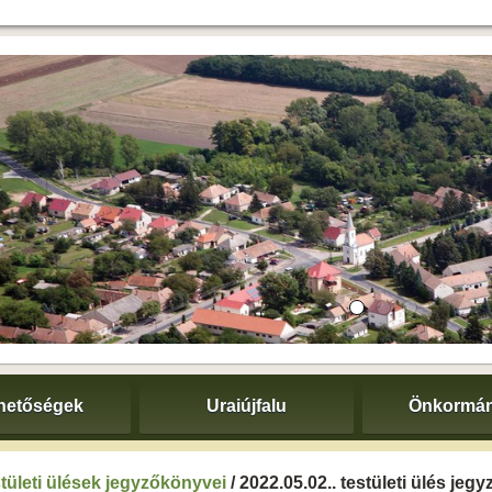
hetőségek
Uraiújfalu
Önkormán
tületi ülések jegyzőkönyvei
/ 2022.05.02.. testületi ülés je