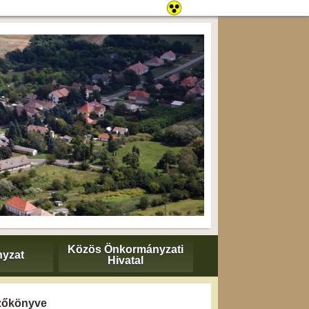
Közös Önkormányzati
yzat
Hivatal
gyzőkönyve