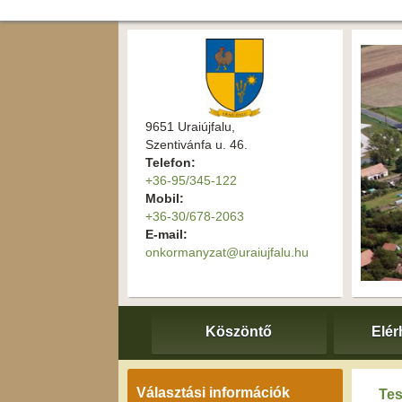
9651 Uraiújfalu,
Szentivánfa u. 46.
Telefon:
+36-95/345-122
Mobil:
+36-30/678-2063
E-mail:
onkormanyzat@uraiujfalu.hu
Köszöntő
Elér
Választási információk
Tes