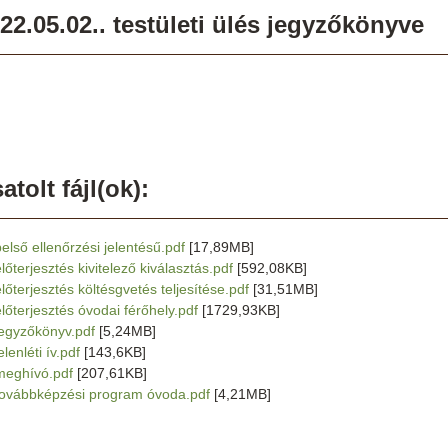
22.05.02.. testületi ülés jegyzőkönyve
atolt fájl(ok):
belső ellenőrzési jelentésű.pdf
[17,89MB]
lőterjesztés kivitelező kiválasztás.pdf
[592,08KB]
előterjesztés költésgvetés teljesítése.pdf
[31,51MB]
előterjesztés óvodai férőhely.pdf
[1729,93KB]
jegyzőkönyv.pdf
[5,24MB]
elenléti ív.pdf
[143,6KB]
meghívó.pdf
[207,61KB]
továbbképzési program óvoda.pdf
[4,21MB]