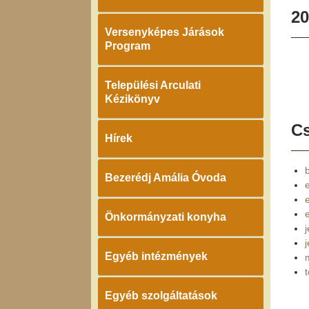
20
Versenyképes Járások
Program
Települési Arculati
Kézikönyv
Cs
Hírek
Bezerédj Amália Óvoda
e
Önkormányzati konyha
j
Egyéb intézmények
Egyéb szolgáltatások