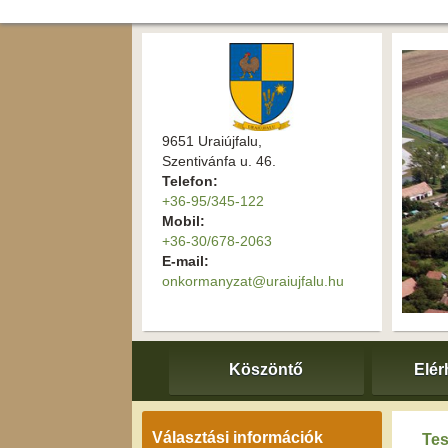
9651 Uraiújfalu,
Szentivánfa u. 46.
Telefon:
+36-95/345-122
Mobil:
+36-30/678-2063
E-mail:
onkormanyzat@uraiujfalu.hu
Köszöntő
Elér
Választási információk
Tes