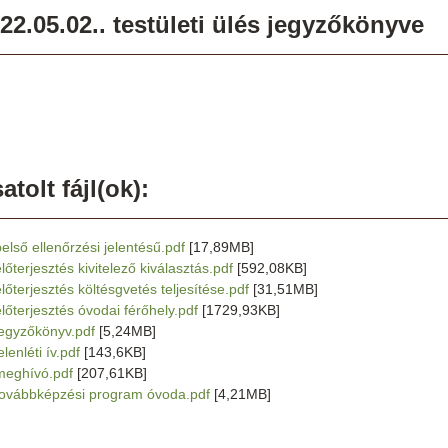
22.05.02.. testületi ülés jegyzőkönyve
atolt fájl(ok):
belső ellenőrzési jelentésű.pdf
[17,89MB]
lőterjesztés kivitelező kiválasztás.pdf
[592,08KB]
előterjesztés költésgvetés teljesítése.pdf
[31,51MB]
előterjesztés óvodai férőhely.pdf
[1729,93KB]
jegyzőkönyv.pdf
[5,24MB]
elenléti ív.pdf
[143,6KB]
meghívó.pdf
[207,61KB]
továbbképzési program óvoda.pdf
[4,21MB]