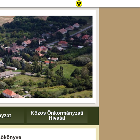
Közös Önkormányzati
yzat
Hivatal
gyzőkönyve