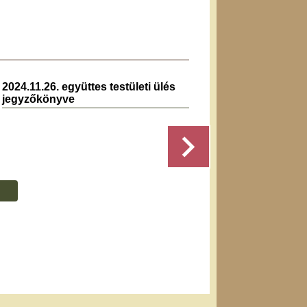
2024.11.26. együttes testületi ülés
2021.0
jegyzőkönyve
jegyz
Részletek