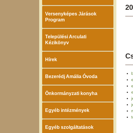
20
Versenyképes Járások
Program
Települési Arculati
Kézikönyv
Cs
Hírek
Bezerédj Amália Óvoda
e
Önkormányzati konyha
j
Egyéb intézmények
Egyéb szolgáltatások