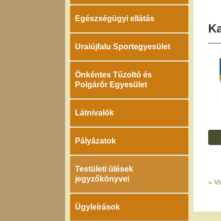
Egészségügyi ellátás
K
Uraiújfalu Sportegyesület
Önkéntes Tűzoltó és
Polgárőr Egyesület
Látnivalók
Pályázatok
Testületi ülések
jegyzőkönyvei
«
Vi
Ügyleírások