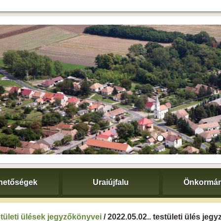
hetőségek
Uraiújfalu
Önkormán
tületi ülések jegyzőkönyvei
/ 2022.05.02.. testületi ülés je