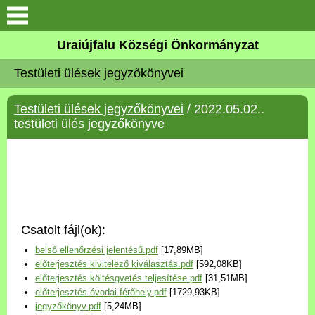
Köszöntő
Uraiújfalu Községi Önkormányzat
Testületi ülések jegyzőkönyvei
Elérhetőségek
Testületi ülések jegyzőkönyvei
/ 2022.05.02..
Uraiújfalu
testületi ülés jegyzőkönyve
Önkormányzat
Közös Önkormányzati
Hivatal
Csatolt fájl(ok):
Választási információk
belső ellenőrzési jelentésű.pdf
[17,89MB]
előterjesztés kivitelező kiválasztás.pdf
[592,08KB]
Versenyképes Járások
előterjesztés költésgvetés teljesítése.pdf
[31,51MB]
Program
előterjesztés óvodai férőhely.pdf
[1729,93KB]
jegyzőkönyv.pdf
[5,24MB]