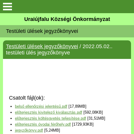
Köszöntő
Uraiújfalu Községi Önkormányzat
Testületi ülések jegyzőkönyvei
Elérhetőségek
Testületi ülések jegyzőkönyvei
/ 2022.05.02..
Uraiújfalu
testületi ülés jegyzőkönyve
Önkormányzat
Közös Önkormányzati
Hivatal
Csatolt fájl(ok):
Választási információk
belső ellenőrzési jelentésű.pdf
[17,89MB]
előterjesztés kivitelező kiválasztás.pdf
[592,08KB]
Versenyképes Járások
előterjesztés költésgvetés teljesítése.pdf
[31,51MB]
Program
előterjesztés óvodai férőhely.pdf
[1729,93KB]
jegyzőkönyv.pdf
[5,24MB]